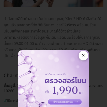
กำลังหาคลินิกทำขนตา ในย่านอุดมสุขอยู่ใช่ไหม? HD ทำลิสต์มาให้
คุณแล้ว ลองกดดูที่ตั้ง วิธีเดินทาง เวลาให้บริการ พร้อมเปรียบ
เทียบแพ็กเกจและราคาโดยประมาณได้ข้างล่างนี้เลย
มีคำถามหรือต้องการข้อมูลเพิ่มเติม แอดมินพร้อมให้บริการทุกวัน
ตั้งแต่ 09.00-01.00 น. ถ้าจองแพ็กเกจทำขนตาผ่าน HD มีส่วนลด
หรือแคชแบ็กให้ แถมผ่อน 0% สูงสุด 10 เดือนด้วยนะ! กดเพิ่มเรา
×
เป็นเพื่อนทางไลน์
@hdcoth
ได้เลย
Charmer Clinic สาขาอุดมสุข
อุดมสุข
369 ถ. อุดมสุข แขวงบางนา เขตบางนา กรุงเทพมหานคร
ตั้งอยู่ที่:
10260
ดูแผนที่คลินิก
วิธีการเดินทาง:
BTS อุดมสุข