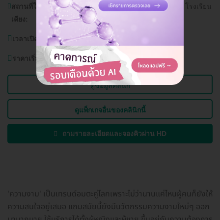
สถานที่ใกล้
วิทยาลัยเทคโนโลยีสหะพาณิชย์บริหารธุรกิจ, โรงเรียน
เคียง:
วัดธรรมมงคล
เวลาเปิดบริการ:
วันจันทร์ - อาทิตย์ 10.00 - 19.00 น.
ราคาเริ่มต้นที่
350 บาท
ดูข้อมูลคลินิก
ดูแพ็กเกจอื่นของคลินิกนี้
ถามรายละเอียดและจองคิวผ่าน HD
'ความงาม' เป็นเทรนด์อมตะคู่โลกเพราะไม่ว่านานแค่ไหนผู้คนก็ยังให้
ความสนใจอยู่เสมอ แถมสมัยนี้ยังมีนวัตกรรมความงามใหม่ๆ ออก
มามากมาย ใช้บริการได้ทั้งผู้หญิงและผู้ชาย ขึ้นอยู่กับความต้องการ