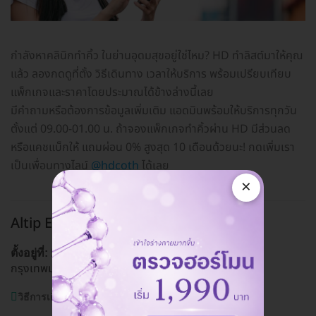
กำลังหาคลินิกทำคิ้ว ในย่านอุดมสุขอยู่ใช่ไหม? HD ทำลิสต์มาให้คุณ
แล้ว ลองกดดูที่ตั้ง วิธีเดินทาง เวลาให้บริการ พร้อมเปรียบเทียบ
แพ็กเกจและราคาโดยประมาณได้ข้างล่างนี้เลย
มีคำถามหรือต้องการข้อมูลเพิ่มเติม แอดมินพร้อมให้บริการทุกวัน
ตั้งแต่ 09.00-01.00 น. ถ้าจองแพ็กเกจทำคิ้วผ่าน HD มีส่วนลด
หรือแคชแบ็กให้ แถมผ่อน 0% สูงสุด 10 เดือนด้วยนะ! กดเพิ่มเรา
เป็นเพื่อนทางไลน์
@hdcoth
ได้เลย
×
Altip Eyelash
อุดมสุข
515 ซ. ปุณณวิถี แขวงบางจาก เขตพระโขนง
ตั้งอยู่ที่:
กรุงเทพมหานคร 10260
ดูแผนที่คลินิก
วิธีการเดินทาง:
BTS ปุณณวิถี, BTS อุดมสุข