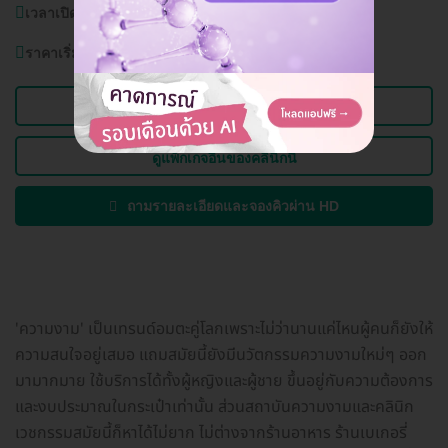
เวลาเปิดบริการ:
วันจัทน์-อาทิตย์ (ทุกวัน) 11.00-20.00 น.
ราคาเริ่มต้นที่
590 บาท
ดูข้อมูลคลินิก
ดูแพ็กเกจอื่นของคลินิกนี้
ถามรายละเอียดและจองคิวผ่าน HD
'ความงาม' เป็นเทรนด์อมตะคู่โลกเพราะไม่ว่านานแค่ไหนผู้คนก็ยังให้
ความสนใจอยู่เสมอ แถมสมัยนี้ยังมีนวัตกรรมความงามใหม่ๆ ออก
มามากมาย ใช้บริการได้ทั้งผู้หญิงและผู้ชาย ขึ้นอยู่กับความต้องการ
และงบประมาณในกระเป๋าเท่านั้น ส่วนสถาบันความงามและคลินิก
เวชกรรมสมัยนี้ก็หาได้ไม่ยาก ไม่ต่างจากร้านอาหาร ร้านเบเกอรี่