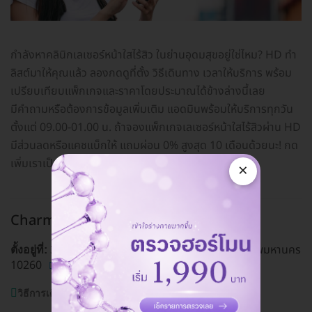
กำลังหาคลินิกเลเซอร์หน้าใสไร้สิว ในย่านอุดมสุขอยู่ใช่ไหม? HD ทำ
ลิสต์มาให้คุณแล้ว ลองกดดูที่ตั้ง วิธีเดินทาง เวลาให้บริการ พร้อม
เปรียบเทียบแพ็กเกจและราคาโดยประมาณได้ข้างล่างนี้เลย
มีคำถามหรือต้องการข้อมูลเพิ่มเติม แอดมินพร้อมให้บริการทุกวัน
ตั้งแต่ 09.00-01.00 น. ถ้าจองแพ็กเกจเลเซอร์หน้าใสไร้สิวผ่าน HD
มีส่วนลดหรือแคชแบ็กให้ แถมผ่อน 0% สูงสุด 10 เดือนด้วยนะ! กด
เพิ่มเราเป็นเพื่อนทางไลน์
@hdcoth
ได้เลย
×
Charmer Clinic สาขาอุดมสุข
อุดมสุข
369 ถ. อุดมสุข แขวงบางนา เขตบางนา กรุงเทพมหานคร
ตั้งอยู่ที่:
10260
ดูแผนที่คลินิก
วิธีการเดินทาง:
BTS อุดมสุข