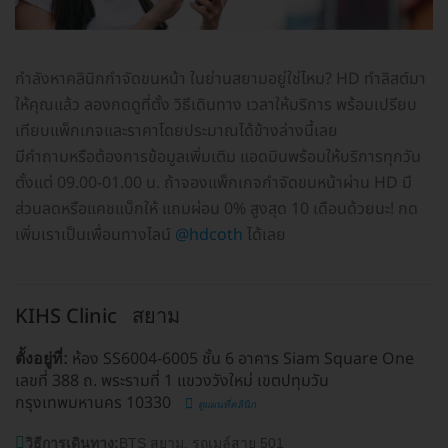
กำลังหาคลินิกกำจัดขนหน้า ในย่านสยามอยู่ใช่ไหม? HD ทำลิสต์มา
ให้คุณแล้ว ลองกดดูที่ตั้ง วิธีเดินทาง เวลาให้บริการ พร้อมเปรียบ
เทียบแพ็กเกจและราคาโดยประมาณได้ข้างล่างนี้เลย
มีคำถามหรือต้องการข้อมูลเพิ่มเติม แอดมินพร้อมให้บริการทุกวัน
ตั้งแต่ 09.00-01.00 น. ถ้าจองแพ็กเกจกำจัดขนหน้าผ่าน HD มี
ส่วนลดหรือแคชแบ็กให้ แถมผ่อน 0% สูงสุด 10 เดือนด้วยนะ! กด
เพิ่มเราเป็นเพื่อนทางไลน์
@hdcoth
ได้เลย
KIHS Clinic
สยาม
ห้อง SS6004-6005 ชั้น 6 อาคาร Siam Square One
ตั้งอยู่ที่:
เลขที่ 388 ถ. พระรามที่ 1 แขวงวังใหม่ เขตปทุมวัน
กรุงเทพมหานคร 10330
ดูแผนที่คลินิก
วิธีการเดินทาง:
BTS สยาม, รถเมล์สาย 501