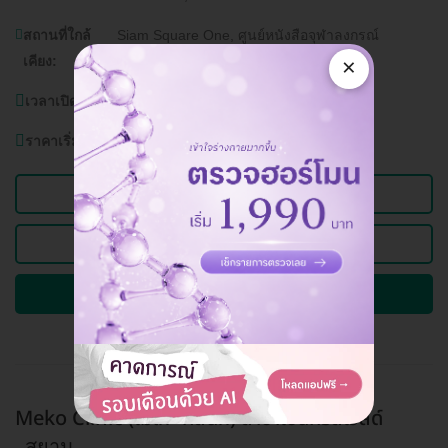
สถานที่ใกล้
Siam Square One, ศูนย์หนังสือจุฬาลงกรณ์
×
เคียง:
มหาวิทยาลัย
เวลาเปิดบริการ:
วันจันทร์-วันอาทิตย์ 11.00 - 21.00 น.
ราคาเริ่มต้นที่
2,400 บาท
ดูข้อมูลคลินิก
ดูแพ็กเกจอื่นของคลินิกนี้
ถามรายละเอียดและจองคิวผ่าน HD
Meko Clinic (เมโกะ คลินิก) สาขาเซ็นทรัลเวิลด์
สยาม