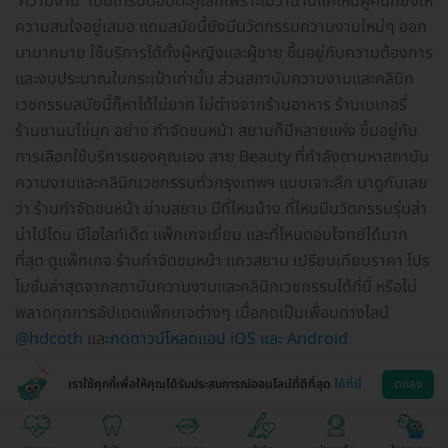
'ความงาม' เป็นเทรนด์อมตะคู่โลกเพราะไม่ว่านานแค่ไหนผู้คนก็ยังให้
ความสนใจอยู่เสมอ แถมสมัยนี้ยังมีนวัตกรรมความงามใหม่ๆ ออก
มามากมาย ใช้บริการได้ทั้งผู้หญิงและผู้ชาย ขึ้นอยู่กับความต้องการ
และงบประมาณในกระเป๋าเท่านั้น ส่วนสถาบันความงามและคลินิก
เวชกรรมสมัยนี้ก็หาได้ไม่ยาก ไม่ต่างจากร้านอาหาร ร้านเบเกอรี่
ร้านชานมไข่มุก อย่าง กำจัดขนหน้า สยามก็มีหลายแห่ง ขึ้นอยู่กับ
การเลือกใช้บริการของคุณเอง สาย Beauty ที่กำลังตามหาสถาบัน
ความงามและคลินิกเวชกรรมทั่วกรุงเทพฯ แบบเจาะลึก มาดูกันเลย
ว่า ร้านกำจัดขนหน้า ย่านสยาม มีที่ไหนบ้าง ที่ไหนมีนวัตกรรมรุ่นล่า
น่าไปโดน มีไฮไลท์เด็ด แพ็กเกจเยี่ยม และที่ไหนตอบโจทย์ได้มาก
ที่สุด ดูแพ็กเกจ ร้านกำจัดขนหน้า แถวสยาม เปรียบเทียบราคา โปร
โมชั่นล่าสุดจากสถาบันความงามและคลินิกเวชกรรมได้ที่นี่ หรือไม่
พลาดทุกการอัปเดตแพ็กเกจต่างๆ เมื่อกดเป็นเพื่อนทางไลน์
@hdcoth
และ
กดดาวน์โหลดแอป iOS และ Android
เราใช้คุกกี้เพื่อให้คุณได้รับประสบการณ์ออนไลน์ที่ดีที่สุด
ได้ที่นี่
ตกลง