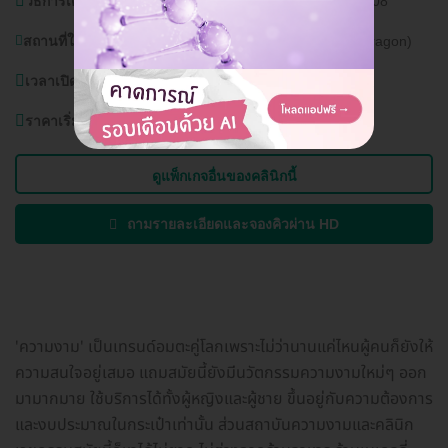
วิธีการเดินทาง:
BTS ชิดลม, BTS สยาม, รถเมล์สาย 501,508
สถานที่ใกล้เคียง:
เซ็นทรัลเวิลด์, สยามพารากอน (Siam Paragon)
เวลาเปิดบริการ:
วันจันทร์ - อาทิตย์ 10.00 - 21.00 น.
ราคาเริ่มต้นที่
7,400 บาท
ดูแพ็กเกจอื่นของคลินิกนี้
ถามรายละเอียดและจองคิวผ่าน HD
'ความงาม' เป็นเทรนด์อมตะคู่โลกเพราะไม่ว่านานแค่ไหนผู้คนก็ยังให้
ความสนใจอยู่เสมอ แถมสมัยนี้ยังมีนวัตกรรมความงามใหม่ๆ ออก
มามากมาย ใช้บริการได้ทั้งผู้หญิงและผู้ชาย ขึ้นอยู่กับความต้องการ
และงบประมาณในกระเป๋าเท่านั้น ส่วนสถาบันความงามและคลินิก