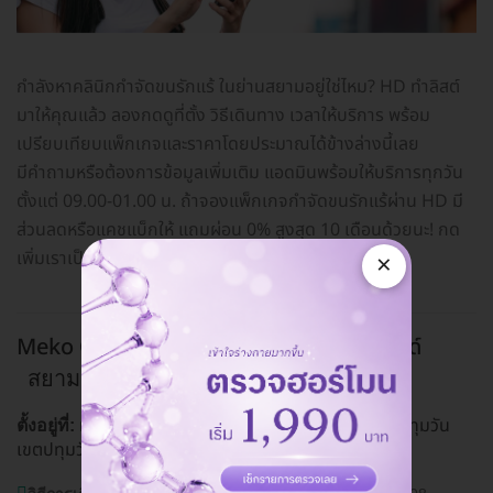
กำลังหาคลินิกกำจัดขนรักแร้ ในย่านสยามอยู่ใช่ไหม? HD ทำลิสต์
มาให้คุณแล้ว ลองกดดูที่ตั้ง วิธีเดินทาง เวลาให้บริการ พร้อม
เปรียบเทียบแพ็กเกจและราคาโดยประมาณได้ข้างล่างนี้เลย
มีคำถามหรือต้องการข้อมูลเพิ่มเติม แอดมินพร้อมให้บริการทุกวัน
ตั้งแต่ 09.00-01.00 น. ถ้าจองแพ็กเกจกำจัดขนรักแร้ผ่าน HD มี
ส่วนลดหรือแคชแบ็กให้ แถมผ่อน 0% สูงสุด 10 เดือนด้วยนะ! กด
เพิ่มเราเป็นเพื่อนทางไลน์
@hdcoth
ได้เลย
×
Meko Clinic (เมโกะ คลินิก) สาขาเซ็นทรัลเวิลด์
สยาม
ห้อง B505/1 เลขที่ 999/9 ถ. พระราม 1 แขวงปทุมวัน
ตั้งอยู่ที่:
เขตปทุมวัน กรุงเทพมหานคร 10330
ดูแผนที่คลินิก