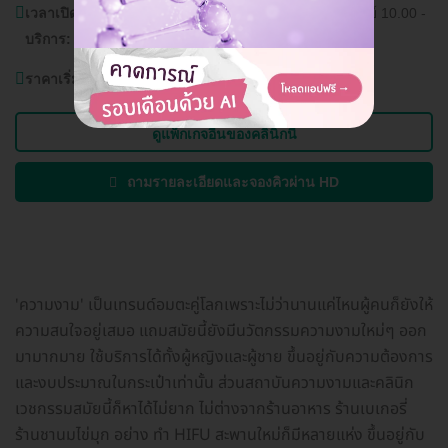
เวลาเปิด
วันจันทร์ - เสาร์ 10.00 - 19.00 น. วันอาทิตย์ 10.00 -
บริการ:
18.00 น.
ราคาเริ่มต้นที่
6,990 บาท
ดูแพ็กเกจอื่นของคลินิกนี้
ถามรายละเอียดและจองคิวผ่าน HD
'ความงาม' เป็นเทรนด์อมตะคู่โลกเพราะไม่ว่านานแค่ไหนผู้คนก็ยังให้
ความสนใจอยู่เสมอ แถมสมัยนี้ยังมีนวัตกรรมความงามใหม่ๆ ออก
มามากมาย ใช้บริการได้ทั้งผู้หญิงและผู้ชาย ขึ้นอยู่กับความต้องการ
และงบประมาณในกระเป๋าเท่านั้น ส่วนสถาบันความงามและคลินิก
เวชกรรมสมัยนี้ก็หาได้ไม่ยาก ไม่ต่างจากร้านอาหาร ร้านเบเกอรี่
ร้านชานมไข่มุก อย่าง ทำ HIFU สะพานใหม่ก็มีหลายแห่ง ขึ้นอยู่กับ