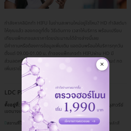
กำลังหาคลินิกทำ HIFU ในย่านสะพานใหม่อยู่ใช่ไหม? HD ทำลิสต์มา
ให้คุณแล้ว ลองกดดูที่ตั้ง วิธีเดินทาง เวลาให้บริการ พร้อมเปรียบ
เทียบแพ็กเกจและราคาโดยประมาณได้ข้างล่างนี้เลย
มีคำถามหรือต้องการข้อมูลเพิ่มเติม แอดมินพร้อมให้บริการทุกวัน
ตั้งแต่ 09.00-01.00 น. ถ้าจองแพ็กเกจทำ HIFUผ่าน HD มี
ส่วนลดหรือแคชแบ็กให้ แถมผ่อน 0% สูงสุด 10 เดือนด้วยนะ! กด
×
เพิ่มเราเป็นเพื่อนทางไลน์
@hdcoth
ได้เลย
LDC Plus สาขาสะพานใหม่
สะพานใหม่
145/1 ระหว่างซอย 57-59 ถ. พหลโยธิน แขวงอนุสาวรีย์
ตั้งอยู่ที่:
เขตบางเขน กรุงเทพมหานคร 10220
ดูแผนที่คลินิก
สถานที่ใกล้เคียง:
เซ็นทรัลพลาซา รามอินทรา, เทสโก้โลตัสหลักสี่