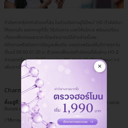
กำลังหาคลินิกกำจัดขนที่ลับ ในย่านรัชดาอยู่ใช่ไหม? HD ทำลิสต์มา
ให้คุณแล้ว ลองกดดูที่ตั้ง วิธีเดินทาง เวลาให้บริการ พร้อมเปรียบ
เทียบแพ็กเกจและราคาโดยประมาณได้ข้างล่างนี้เลย
มีคำถามหรือต้องการข้อมูลเพิ่มเติม แอดมินพร้อมให้บริการทุกวัน
ตั้งแต่ 09.00-01.00 น. ถ้าจองแพ็กเกจกำจัดขนที่ลับผ่าน HD มี
ส่วนลดหรือแคชแบ็กให้ แถมผ่อน 0% สูงสุด 10 เดือนด้วยนะ! กด
×
เพิ่มเราเป็นเพื่อนทางไลน์
@hdcoth
ได้เลย
Charmer Clinic สาขารัชดา
รัชดา
โครงการ The Wiz 1 เลขที่ 257/5 ถ. รัชดาภิเษก แขวง
ตั้งอยู่ที่:
ดินแดง เขตดินแดง กรุงเทพมหานคร 10400
ดูแผนที่คลินิก
วิธีการเดินทาง:
MRT รัชดาภิเษก