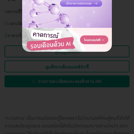
สถานที่ใกล้เคียง:
สวนลุมไนท์ บาซาร์ รัชดาภิเษก
เวลาเปิดบริการ:
วันเสาร์ - อังคาร 11.00 - 21.00 น.
ราคาเริ่มต้นที่
13,500 บาท
ดูข้อมูลคลินิก
ดูแพ็กเกจอื่นของคลินิกนี้
ถามรายละเอียดและจองคิวผ่าน HD
'ความงาม' เป็นเทรนด์อมตะคู่โลกเพราะไม่ว่านานแค่ไหนผู้คนก็ยังให้
ความสนใจอยู่เสมอ แถมสมัยนี้ยังมีนวัตกรรมความงามใหม่ๆ ออก
มามากมาย ใช้บริการได้ทั้งผู้หญิงและผู้ชาย ขึ้นอยู่กับความต้องการ