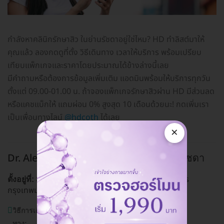
กำลังหาคลินิกรักษาสิว ในย่านรัชดาอยู่ใช่ไหม? HD ทำลิสต์มาให้
คุณแล้ว ลองกดดูที่ตั้ง วิธีเดินทาง เวลาให้บริการ พร้อมเปรียบ
เทียบแพ็กเกจและราคาโดยประมาณได้ข้างล่างนี้เลย
มีคำถามหรือต้องการข้อมูลเพิ่มเติม แอดมินพร้อมให้บริการทุกวัน
ตั้งแต่ 09.00-01.00 น. ถ้าจองแพ็กเกจรักษาสิวผ่าน HD มีส่วนลด
หรือแคชแบ็กให้ แถมผ่อน 0% สูงสุด 10 เดือนด้วยนะ! กดเพิ่มเรา
เป็นเพื่อนทางไลน์
@hdcoth
ได้เลย
×
Dr. Alex Aesthetic Clinic สาขากรุงเทพ
รัชดา
811/1 ซ. ลาดพร้าว 13 แขวงจอมพล เขตจตุจักร
ตั้งอยู่ที่:
กรุงเทพมหานคร 10900
ดูแผนที่คลินิก
วิธีการเดิน
MRT ลาดพร้าว, รถเมล์สาย 8,ปอ
ทาง:
8,92,145,502,517