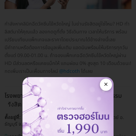
กำลังหาคลินิกฉีดวัคซีนไข้หวัดใหญ่ ในย่านรังสิตอยู่ใช่ไหม? HD ทำ
ลิสต์มาให้คุณแล้ว ลองกดดูที่ตั้ง วิธีเดินทาง เวลาให้บริการ พร้อม
เปรียบเทียบแพ็กเกจและราคาโดยประมาณได้ข้างล่างนี้เลย
มีคำถามหรือต้องการข้อมูลเพิ่มเติม แอดมินพร้อมให้บริการทุกวัน
ตั้งแต่ 09.00-01.00 น. ถ้าจองแพ็กเกจฉีดวัคซีนไข้หวัดใหญ่ผ่าน
HD มีส่วนลดหรือแคชแบ็กให้ แถมผ่อน 0% สูงสุด 10 เดือนด้วยนะ!
กดเพิ่มเราเป็นเพื่อนทางไลน์
@hdcoth
ได้เลย
×
โรงพยาบาลบางปะกอก รังสิต 2 แผนกอายุรกรรม
รังสิต
757 ถ. รังสิต-นครนายก (คลอง 2) ต. ประชาธิปัตย์ อ.
ตั้งอยู่ที่:
ธัญบุรี จ. ปทุมธานี 12130
ดูแผนที่คลินิก