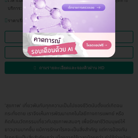
เวลาเปิด
วันจันทร์ - อาทิตย์ 08.00 - 20.00 น. (รับนัดสุดท้าย
บริการ:
19.00 น.)
ราคาเริ่มต้นที่
1,099 บาท
ดูข้อมูลคลินิก
ดูแพ็กเกจอื่นของคลินิกนี้
ถามรายละเอียดและจองคิวผ่าน HD
'สุขภาพ' เกี่ยวพันกับทุกความเป็นไปของชีวิตนับตั้งแต่เกิดจน
กระทั่งตาย เราจึงเห็นการพัฒนาเทคโนโลยีทางการแพทย์ หรือ
คิดค้นนวัตกรรมเกี่ยวกับสุขภาพเสมอๆ เพื่อรักษาชีวิตมนุษย์ให้
ยาวนานมากขึ้น แม้การรักษาโรคจะเป็นสิ่งสำคัญ แต่การป้องกัน
โรคกลับเป็นสิ่งสำคัญกว่า เนื่องจากใช้เวลาน้อยกว่า ค่าใช้จ่ายน้อย