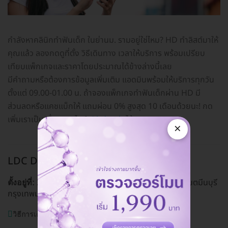
กำลังหาคลินิกทำฟันเด็ก ในย่านม. รามอยู่ใช่ไหม? HD ทำลิสต์มาให้
คุณแล้ว ลองกดดูที่ตั้ง วิธีเดินทาง เวลาให้บริการ พร้อมเปรียบ
เทียบแพ็กเกจและราคาโดยประมาณได้ข้างล่างนี้เลย
มีคำถามหรือต้องการข้อมูลเพิ่มเติม แอดมินพร้อมให้บริการทุกวัน
ตั้งแต่ 09.00-01.00 น. ถ้าจองแพ็กเกจทำฟันเด็กผ่าน HD มี
ส่วนลดหรือแคชแบ็กให้ แถมผ่อน 0% สูงสุด 10 เดือนด้วยนะ! กด
เพิ่มเราเป็นเพื่อนทางไลน์
@hdcoth
ได้เลย
×
LDC Dental สาขารามคำแหง
ม. ราม
20/2 ถ. รามคำแหง (สุขาภิบาล 3) แขวงมีนบุรี เขตมีนบุรี
ตั้งอยู่ที่:
กรุงเทพมหานคร 10240
ดูแผนที่คลินิก
วิธีการเดินทาง:
รถเมล์สาย 8,514,519