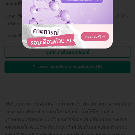
สถานที่ใกล้เคียง:
โรงพยาบาลเกษมราษฎร์ รามคำแหง
เวลาเปิด
วันจันทร์ - เสาร์ 10.00 - 19.00 น. วันอาทิตย์ 10.00 -
บริการ:
18.00 น.
ราคาเริ่มต้นที่
700 บาท
ดูแพ็กเกจอื่นของคลินิกนี้
ถามรายละเอียดและจองคิวผ่าน HD
'ฟัน' นอกจากจะมีหน้าที่หลักอย่างการกัด ตัด ฉีก แยก และบดเคี้ยว
อาหารแล้ว ฟันยังช่วยรักษาโครงสร้างใบหน้าให้ได้รูป เสริม
บุคลิกภาพ สร้างความมั่นใจ และทำให้ออกเสียงได้ชัดเจนและหลาก
หลายมากขึ้น ฟันมีด้วยกัน 2 ชุด ได้แก่ ฟันน้ำนมและฟันแท้ หากไม่