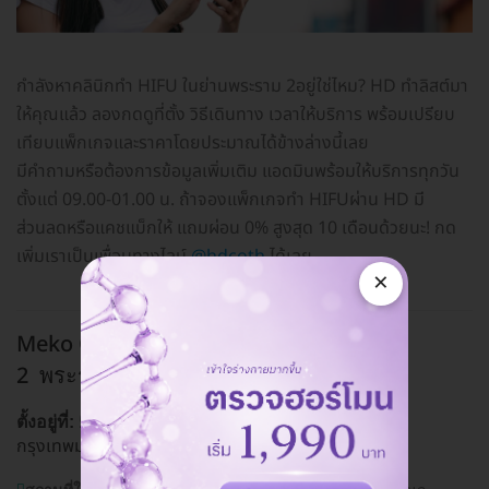
กำลังหาคลินิกทำ HIFU ในย่านพระราม 2อยู่ใช่ไหม? HD ทำลิสต์มา
ให้คุณแล้ว ลองกดดูที่ตั้ง วิธีเดินทาง เวลาให้บริการ พร้อมเปรียบ
เทียบแพ็กเกจและราคาโดยประมาณได้ข้างล่างนี้เลย
มีคำถามหรือต้องการข้อมูลเพิ่มเติม แอดมินพร้อมให้บริการทุกวัน
ตั้งแต่ 09.00-01.00 น. ถ้าจองแพ็กเกจทำ HIFUผ่าน HD มี
ส่วนลดหรือแคชแบ็กให้ แถมผ่อน 0% สูงสุด 10 เดือนด้วยนะ! กด
เพิ่มเราเป็นเพื่อนทางไลน์
@hdcoth
ได้เลย
×
Meko Clinic (เมโกะ คลินิก) สาขาพระราม
2
พระราม 2
500 ถ. พระรามที่ 2 แขวงบางมด เขตจอมทอง
ตั้งอยู่ที่:
กรุงเทพมหานคร 10150
ดูแผนที่คลินิก