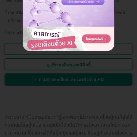
สถานที่ใกล้เคียง:
โรงพยาบาลบางปะกอก 9 อินเตอร์เนชั่นแนล
เวลาเปิด
วันจันทร์ - ศุกร์ 11.00 - 21.00 น. วันเสาร์ - อาทิตย์
บริการ:
10.00 - 21.00 น.
ราคาเริ่มต้นที่
8,700 บาท
ดูข้อมูลคลินิก
ดูแพ็กเกจอื่นของคลินิกนี้
ถามรายละเอียดและจองคิวผ่าน HD
'ความงาม' เป็นเทรนด์อมตะคู่โลกเพราะไม่ว่านานแค่ไหนผู้คนก็ยังให้
ความสนใจอยู่เสมอ แถมสมัยนี้ยังมีนวัตกรรมความงามใหม่ๆ ออก
มามากมาย ใช้บริการได้ทั้งผู้หญิงและผู้ชาย ขึ้นอยู่กับความต้องการ