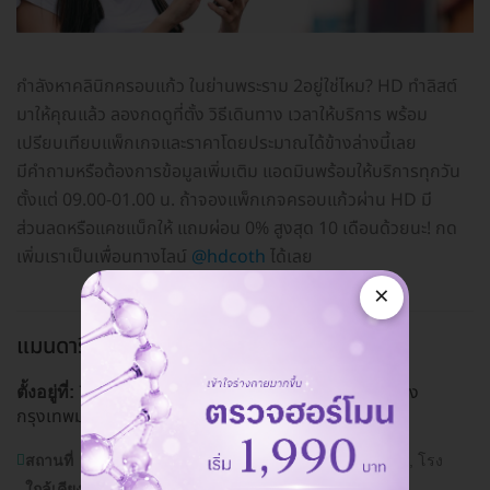
กำลังหาคลินิกครอบแก้ว ในย่านพระราม 2อยู่ใช่ไหม? HD ทำลิสต์
มาให้คุณแล้ว ลองกดดูที่ตั้ง วิธีเดินทาง เวลาให้บริการ พร้อม
เปรียบเทียบแพ็กเกจและราคาโดยประมาณได้ข้างล่างนี้เลย
มีคำถามหรือต้องการข้อมูลเพิ่มเติม แอดมินพร้อมให้บริการทุกวัน
ตั้งแต่ 09.00-01.00 น. ถ้าจองแพ็กเกจครอบแก้วผ่าน HD มี
ส่วนลดหรือแคชแบ็กให้ แถมผ่อน 0% สูงสุด 10 เดือนด้วยนะ! กด
เพิ่มเราเป็นเพื่อนทางไลน์
@hdcoth
ได้เลย
×
แมนดารินคลินิก สาขาพระราม 2
พระราม 2
743/1-2 ถ. สุขสวัสดิ์ แขวงจอมทอง เขตจอมทอง
ตั้งอยู่ที่:
กรุงเทพมหานคร 10110
ดูแผนที่คลินิก
สถานที่
ปากซอยสุขสวัสดิ์ 14, โรงพยาบาล บางปะกอก 1, โรง
ใกล้เคียง:
พยาบาล บางปะกอก 9 อินเตอร์เนชันแนล