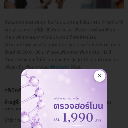
กำลังหาคลินิกผ่าฟันคุด ในย่านปิ่นเกล้าอยู่ใช่ไหม? HD ทำลิสต์มาให้
คุณแล้ว ลองกดดูที่ตั้ง วิธีเดินทาง เวลาให้บริการ พร้อมเปรียบ
เทียบแพ็กเกจและราคาโดยประมาณได้ข้างล่างนี้เลย
มีคำถามหรือต้องการข้อมูลเพิ่มเติม แอดมินพร้อมให้บริการทุกวัน
ตั้งแต่ 09.00-01.00 น. ถ้าจองแพ็กเกจผ่าฟันคุดผ่าน HD มี
ส่วนลดหรือแคชแบ็กให้ แถมผ่อน 0% สูงสุด 10 เดือนด้วยนะ! กด
เพิ่มเราเป็นเพื่อนทางไลน์
@hdcoth
ได้เลย
×
คลินิกทันตกรรมตรงข้ามพาต้า
ปิ่นเกล้า
632/135 ถ. บรมราชชนนี แขวงอรุณอมรินทร์ เขต
ตั้งอยู่ที่:
บางกอกน้อย กรุงเทพมหานคร 10700
ดูแผนที่คลินิก
วิธีการเดินทาง:
MRT บางยี่ขัน