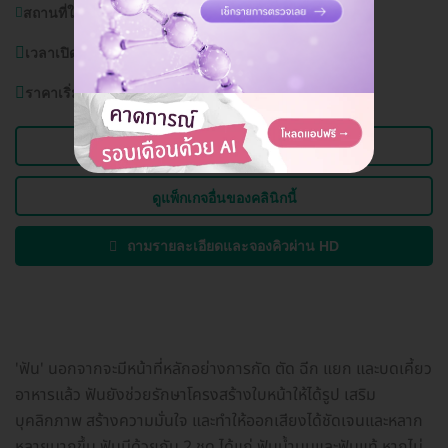
สถานที่ใกล้เคียง:
ห้างสรรพสินค้าพาต้าปิ่นเกล้า
เวลาเปิดบริการ:
วันจันทร์-อาทิตย์ (ทุกวัน) 10.00-20.00 น.
ราคาเริ่มต้นที่
1,000 บาท
ดูข้อมูลคลินิก
ดูแพ็กเกจอื่นของคลินิกนี้
ถามรายละเอียดและจองคิวผ่าน HD
'ฟัน' นอกจากจะมีหน้าที่หลักอย่างการกัด ตัด ฉีก แยก และบดเคี้ยว
อาหารแล้ว ฟันยังช่วยรักษาโครงสร้างใบหน้าให้ได้รูป เสริม
บุคลิกภาพ สร้างความมั่นใจ และทำให้ออกเสียงได้ชัดเจนและหลาก
หลายมากขึ้น ฟันมีด้วยกัน 2 ชุด ได้แก่ ฟันน้ำนมและฟันแท้ หากไม่