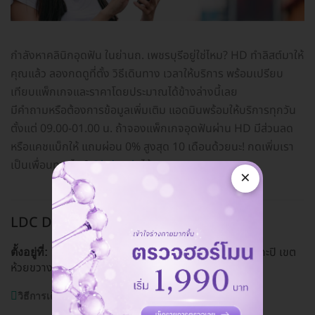
กำลังหาคลินิกอุดฟัน ในย่านถ. เพชรบุรีอยู่ใช่ไหม? HD ทำลิสต์มาให้
คุณแล้ว ลองกดดูที่ตั้ง วิธีเดินทาง เวลาให้บริการ พร้อมเปรียบ
เทียบแพ็กเกจและราคาโดยประมาณได้ข้างล่างนี้เลย
มีคำถามหรือต้องการข้อมูลเพิ่มเติม แอดมินพร้อมให้บริการทุกวัน
ตั้งแต่ 09.00-01.00 น. ถ้าจองแพ็กเกจอุดฟันผ่าน HD มีส่วนลด
หรือแคชแบ็กให้ แถมผ่อน 0% สูงสุด 10 เดือนด้วยนะ! กดเพิ่มเรา
เป็นเพื่อนทางไลน์
@hdcoth
ได้เลย
×
LDC Dental สาขาถนนเพชรบุรี
ถ. เพชรบุรี
1966-1968 ถ. เพชรบุรีตัดใหม่ 38/1 แขวงบางกะปิ เขต
ตั้งอยู่ที่:
ห้วยขวาง กรุงเทพมหานคร 10310
ดูแผนที่คลินิก
วิธีการเดินทาง:
รถเมล์สาย 11,23,ปอ 11