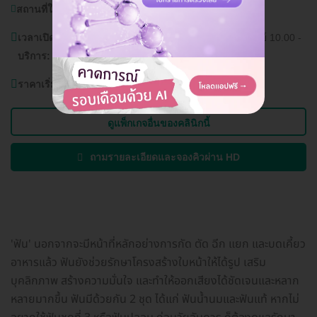
สถานที่ใกล้เคียง:
โรงพยาบาลพระราม 9
เวลาเปิด
วันจันทร์ - เสาร์ 10.00 - 19.00 น. วันอาทิตย์ 10.00 -
บริการ:
18.00 น.
ราคาเริ่มต้นที่
1,100 บาท
ดูแพ็กเกจอื่นของคลินิกนี้
ถามรายละเอียดและจองคิวผ่าน HD
'ฟัน' นอกจากจะมีหน้าที่หลักอย่างการกัด ตัด ฉีก แยก และบดเคี้ยว
อาหารแล้ว ฟันยังช่วยรักษาโครงสร้างใบหน้าให้ได้รูป เสริม
บุคลิกภาพ สร้างความมั่นใจ และทำให้ออกเสียงได้ชัดเจนและหลาก
หลายมากขึ้น ฟันมีด้วยกัน 2 ชุด ได้แก่ ฟันน้ำนมและฟันแท้ หากไม่