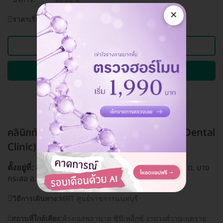
×
ราคาเริ่มต้นที่
3,000 บาท
ดูแพ็กเกจอื่นของคลินิกนี้
ถามรายละเอียดและจองคิวผ่าน HD
คลินิกทันตกรรมสไมล์ดีไลท์ (Smile Delight Dental
Clinic)
งามวงศ์วาน
อาคารเอสพลานาด แคราย ชั้น 1 ถ. รัตนาธิเบศร์ ต. บาง
ตั้งอยู่ที่:
กระสอ อ. เมือง จ. นนทบุรี 11000
ดูแผนที่คลินิก
วิธีการเดินทาง:
MRT ศูนย์ราชการนนทบุรี
สถานที่ใกล้เคียง:
ห้างเอสพลานาด ซีนีเพล็กซ์ งามวงศ์วาน-แคราย