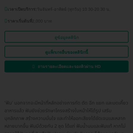
เวลาเปิดบริการ:
วันจันทร์-อาทิตย์ (ทุกวัน) 10.30-20.30 น.
ราคาเริ่มต้นที่
2,000 บาท
ดูข้อมูลคลินิก
ดูแพ็กเกจอื่นของคลินิกนี้
ถามรายละเอียดและจองคิวผ่าน HD
'ฟัน' นอกจากจะมีหน้าที่หลักอย่างการกัด ตัด ฉีก แยก และบดเคี้ยว
อาหารแล้ว ฟันยังช่วยรักษาโครงสร้างใบหน้าให้ได้รูป เสริม
บุคลิกภาพ สร้างความมั่นใจ และทำให้ออกเสียงได้ชัดเจนและหลาก
หลายมากขึ้น ฟันมีด้วยกัน 2 ชุด ได้แก่ ฟันน้ำนมและฟันแท้ หากไม่