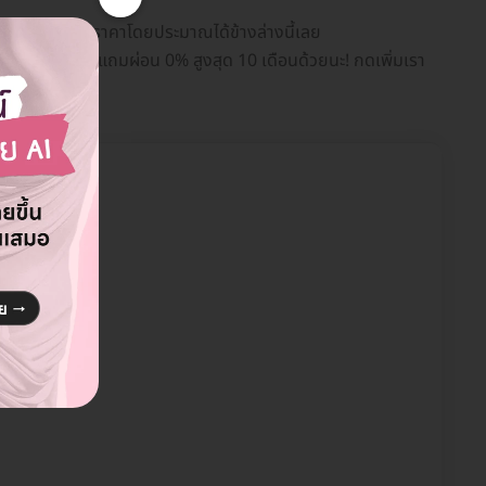
ทียบแพ็กเกจและราคาโดยประมาณได้ข้างล่างนี้เลย
รือแคชแบ็กให้ แถมผ่อน 0% สูงสุด 10 เดือนด้วยนะ! กดเพิ่มเรา