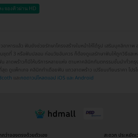
ละจองคิวผ่าน HD
้ยวอาหารแล้ว ฟันยังช่วยรักษาโครงสร้างใบหน้าให้ได้รูป เสริมบุคลิกภ
้ฟันชุดที่ 3 หรือฟันปลอม ก่อนวัยอันควร ก็ต้องดูแลรักษาฟันให้ถูกวิธีแ
ฟัน ลาดพร้าวก็มีให้บริการหลายแห่ง ตามหาคลินิกทันตกรรมชั้นนำทั่วกรุ
ที่สุด ดูแพ็กเกจ คลินิกทำเดือยฟัน แถวลาดพร้าว เปรียบเทียบราคา โปรโมช
dcoth
และ
กดดาวน์โหลดแอป iOS และ Android
ูกกว่าจองตรงด้วยตัวเอง
สะดวก ประหยัดเ