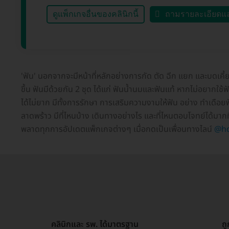
ดูแพ็กเกจอื่นของคลินิกนี้
ถามรายละเอียดแ
'ฟัน' นอกจากจะมีหน้าที่หลักอย่างการกัด ตัด ฉีก แยก และบดเคี
ขึ้น ฟันมีด้วยกัน 2 ชุด ได้แก่ ฟันน้ำนมและฟันแท้ หากไม่อยากใช
ได้ไม่ยาก มีทั้งการรักษา การเสริมความงามให้ฟัน อย่าง ทำเดือย
ลาดพร้าว มีที่ไหนบ้าง เดินทางอย่างไร และที่ไหนตอบโจทย์ได้มาก
พลาดทุกการอัปเดตแพ็กเกจต่างๆ เมื่อกดเป็นเพื่อนทางไลน์
@h
คลินิกและ รพ. ได้มาตรฐาน
ถ