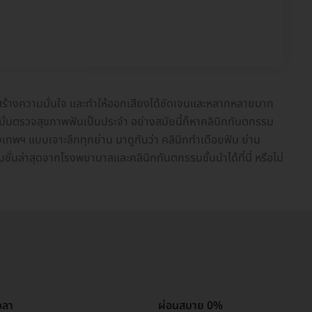
าพ สร้างความมั่นใจ และทำให้ออกเสียงได้ชัดเจนและหลากหลายมาก
ละหมั่นตรวจสุขภาพฟันเป็นประจำ อย่างสมัยนี้ก็หาคลินิกทันตกรรม
งเทพฯ แบบเจาะลึกทุกย่าน มาดูกันว่า คลินิกทำเดือยฟัน ย่าน
ั่นล่าสุดจากโรงพยาบาลและคลินิกทันตกรรมชั้นนำได้ที่นี่ หรือไม่
วลา
ผ่อนสบาย 0%