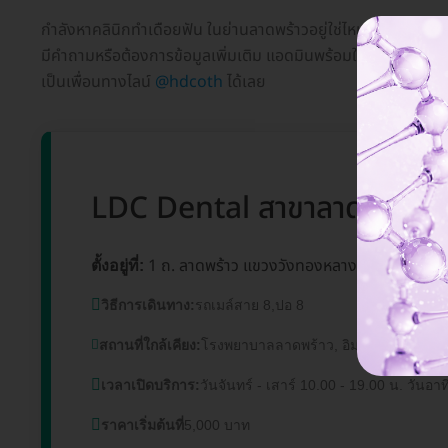
กำลังหาคลินิกทำเดือยฟัน ในย่านลาดพร้าวอยู่ใช่ไหม? HD ทำลิสต์
มีคำถามหรือต้องการข้อมูลเพิ่มเติม แอดมินพร้อมให้บริการทุกวั
เป็นเพื่อนทางไลน์
@hdcoth
ได้เลย
LDC Dental สาขาลาดพร้าว
1 ถ. ลาดพร้าว แขวงวังทองหลาง เขตวังทองห
ตั้งอยู่ที่:
วิธีการเดินทาง:
รถเมล์สาย 8,ปอ 8
สถานที่ใกล้เคียง:
โรงพยาบาลลาดพร้าว, อิมพีเรียล ลาดพร้
เวลาเปิดบริการ:
วันจันทร์ - เสาร์ 10.00 - 19.00 น. วันอาท
ราคาเริ่มต้นที่
5,000 บาท