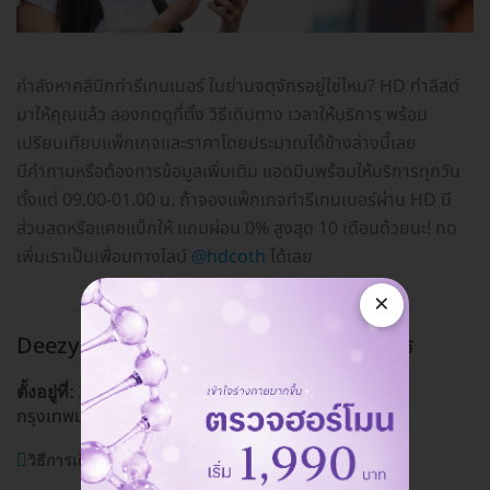
กำลังหาคลินิกทำรีเทนเนอร์ ในย่านจตุจักรอยู่ใช่ไหม? HD ทำลิสต์
มาให้คุณแล้ว ลองกดดูที่ตั้ง วิธีเดินทาง เวลาให้บริการ พร้อม
เปรียบเทียบแพ็กเกจและราคาโดยประมาณได้ข้างล่างนี้เลย
มีคำถามหรือต้องการข้อมูลเพิ่มเติม แอดมินพร้อมให้บริการทุกวัน
ตั้งแต่ 09.00-01.00 น. ถ้าจองแพ็กเกจทำรีเทนเนอร์ผ่าน HD มี
ส่วนลดหรือแคชแบ็กให้ แถมผ่อน 0% สูงสุด 10 เดือนด้วยนะ! กด
เพิ่มเราเป็นเพื่อนทางไลน์
@hdcoth
ได้เลย
×
Deezy Dental Home สาขาจตุจักร
จตุจักร
349 ถ. วิภาวดีรังสิต แขวงจอมพล เขตจตุจักร
ตั้งอยู่ที่:
กรุงเทพมหานคร 10900
ดูแผนที่คลินิก
วิธีการเดินทาง:
BTS หมอชิต, MRT พหลโยธิน