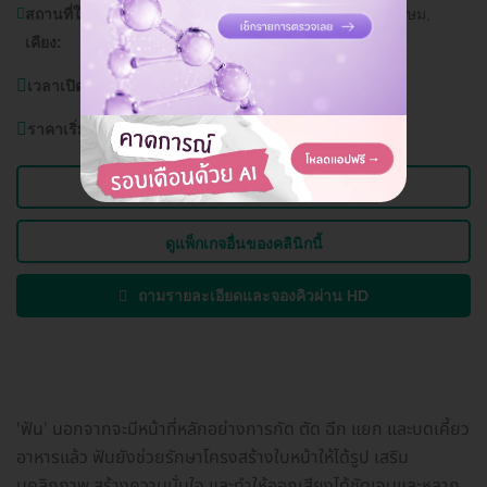
สถานที่ใกล้
ตลาดนัดจตุจักร, มหาวิทยาลัยราชภัฏจันทรเกษม,
เคียง:
สถานีโทรทัศน์ช่อง 7
เวลาเปิดบริการ:
วันจันทร์-อาทิตย์ (ทุกวัน) 10.30-20.30 น.
ราคาเริ่มต้นที่
2,500 บาท
ดูข้อมูลคลินิก
ดูแพ็กเกจอื่นของคลินิกนี้
ถามรายละเอียดและจองคิวผ่าน HD
'ฟัน' นอกจากจะมีหน้าที่หลักอย่างการกัด ตัด ฉีก แยก และบดเคี้ยว
อาหารแล้ว ฟันยังช่วยรักษาโครงสร้างใบหน้าให้ได้รูป เสริม
บุคลิกภาพ สร้างความมั่นใจ และทำให้ออกเสียงได้ชัดเจนและหลาก