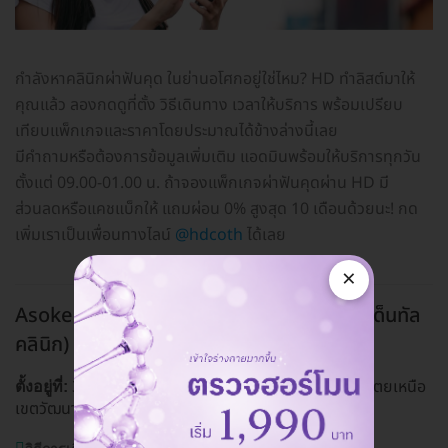
กำลังหาคลินิกผ่าฟันคุด ในย่านอโศกอยู่ใช่ไหม? HD ทำลิสต์มาให้
คุณแล้ว ลองกดดูที่ตั้ง วิธีเดินทาง เวลาให้บริการ พร้อมเปรียบ
เทียบแพ็กเกจและราคาโดยประมาณได้ข้างล่างนี้เลย
มีคำถามหรือต้องการข้อมูลเพิ่มเติม แอดมินพร้อมให้บริการทุกวัน
ตั้งแต่ 09.00-01.00 น. ถ้าจองแพ็กเกจผ่าฟันคุดผ่าน HD มี
ส่วนลดหรือแคชแบ็กให้ แถมผ่อน 0% สูงสุด 10 เดือนด้วยนะ! กด
เพิ่มเราเป็นเพื่อนทางไลน์
@hdcoth
ได้เลย
×
Asoke Montri Dental Clinic (อโศกมนตรีเด็นทัล
คลินิก)
อโศก
38/8 ซ. สุขุมวิท 21 ถ. อโศกมนตรี แขวง คลองเตยเหนือ
ตั้งอยู่ที่:
เขตวัฒนา กรุงเทพมหานคร 10110
ดูแผนที่คลินิก