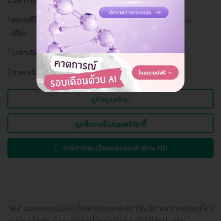
วิธีการเดินทาง:
BTS อโศก, MRT สุขุมวิท, รถเมล์สาย 185
สถานที่ใกล้
โรงเรียนสาธิตมหาวิทยาลัยศรีนครินทรวิโรฒ,
เคียง:
Terminal 21
เวลาเปิดบริการ:
วันจันทร์-อาทิตย์ (ทุกวัน) 8.30-20.00 น.
ราคาเริ่มต้นที่
5,000 บาท
ดูข้อมูลคลินิก
ดูแพ็กเกจอื่นของคลินิกนี้
ถามรายละเอียดและจองคิวผ่าน HD
'ฟัน' นอกจากจะมีหน้าที่หลักอย่างการกัด ตัด ฉีก แยก และบดเคี้ยว