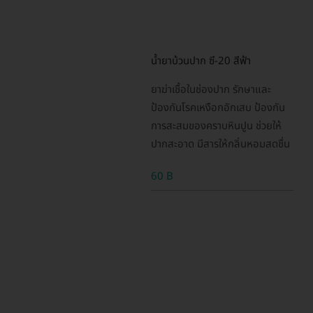
น้ำยาบ้วนปาก ซี-20 สีฟ้า
ยาฆ่าเชื้อในช่องปาก รักษาและ
ป้องกันโรคเหงือกอักเสบ ป้องกัน
การสะสมของคราบหินปูน ช่วยให้
ปากสะอาด มีสารให้กลิ่นหอมสดชื่น
60 B