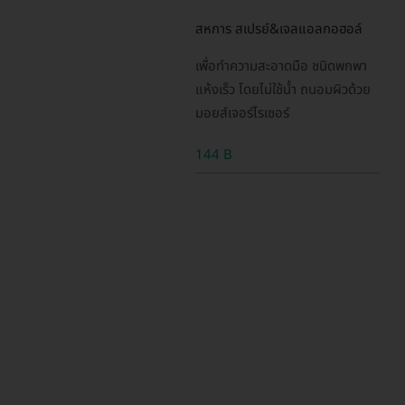
สหการ สเปรย์&เจลแอลกอฮอล์
เพื่อทำความสะอาดมือ ชนิดพกพา
แห้งเร็ว โดยไม่ใช้น้ำ ถนอมผิวด้วย
มอยส์เจอร์ไรเซอร์
144 B