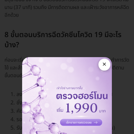
นาน (37 นาที) รวมถึง มีการติดตามผล และเฝ้าระวังอาการหลัฉีด
อีกด้วย
8 ขั้นตอนบริการฉีดวัคซีนโควิด 19 มีอะไร
บ้าง?
ก่อนจะเริ่ม ผู้เข้ารับการฉีดวัคซีนจะต้องผ่านจุดคัดกรอง ทำการวัด
×
ไข้ และล้างมือด้วยแอลกอฮอล์เจล เสียก่อน แล้วจึงปฏิบัติตาม
ขั้นตอนดังนี้
ลงทะเบียน โดยใช้เครื่อง KIOSK ลดการสัมผัส
ชั่งน้ำหนัก วัดความดันโลหิต
คัดกรอง ซักประวัติ
รอฉีดวัคซีน
รับการฉีดวัคซีน (ใช้เวลา 5-7 นาที โดยประมาณ)