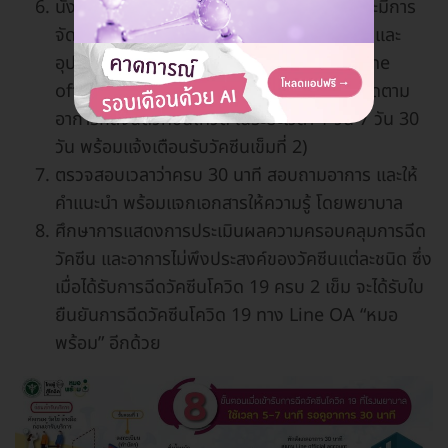
นั่งพักรอ และสังเกตอาการจนครบ 30 นาที (จะมีการ
จัดห้องปฐมพยาบาล แพทย์/ วิสัญญีพยาบาล และ
อุปกรณ์ช่วยชีวิตพร้อมดูแล และต้องสแกน Line
official account “หมอพร้อม” ทุกคน เพื่อติดตาม
อาการหลังฉีดวัคซีนโควิด ในระยะเวลา 1 วัน 7 วัน 30
วัน พร้อมแจ้งเตือนรับวัคซีนเข็มที่ 2)
ตรวจสอบเวลาว่าครบ 30 นาที สอบถามอาการ และให้
คำแนะนำ พร้อมแจกเอกสารให้ความรู้ โดยพยาบาล
ศึกษาการแสดงการประเมินผลความครอบคลุมการฉีด
วัคซีน และอาการไม่พึงประสงค์ของวัคซีนแต่ละชนิด ซึ่ง
เมื่อได้รับการฉีดวัคซีนโควิด 19 ครบ 2 เข็ม จะได้รับใบ
ยืนยันการฉีดวัคซีนโควิด 19 ทาง Line OA “หมอ
พร้อม” อีกด้วย