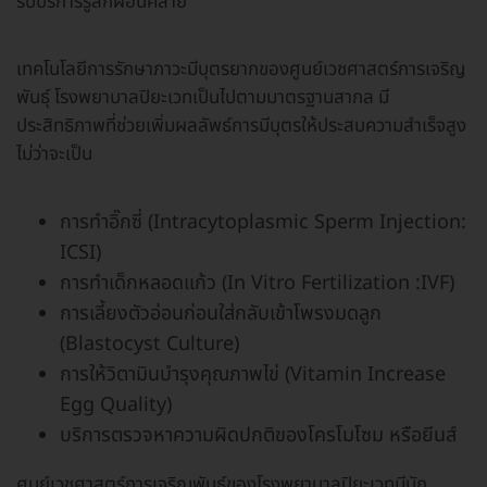
รับบริการรู้สึกผ่อนคลาย
เทคโนโลยีการรักษาภาวะมีบุตรยากของศูนย์เวชศาสตร์การเจริญ
พันธุ์ โรงพยาบาลปิยะเวทเป็นไปตามมาตรฐานสากล มี
ประสิทธิภาพที่ช่วยเพิ่มผลลัพธ์การมีบุตรให้ประสบความสำเร็จสูง
ไม่ว่าจะเป็น
การทำอิ๊กซี่ (Intracytoplasmic Sperm Injection:
ICSI)
การทำเด็กหลอดแก้ว (In Vitro Fertilization :IVF)
การเลี้ยงตัวอ่อนก่อนใส่กลับเข้าโพรงมดลูก
(Blastocyst Culture)
การให้วิตามินบำรุงคุณภาพไข่ (Vitamin Increase
Egg Quality)
บริการตรวจหาความผิดปกติของโครโมโซม หรือยีนส์
ศูนย์เวชศาสตร์การเจริญพันธุ์ของโรงพยาบาลปิยะเวทมีนัก