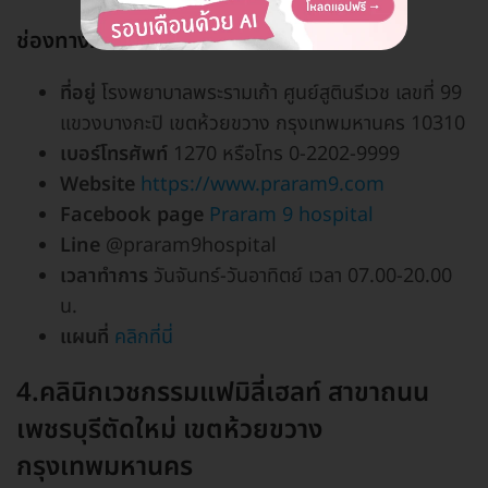
ช่องทางการติดต่อ
ที่อยู่
โรงพยาบาลพระรามเก้า ศูนย์สูตินรีเวช เลขที่ 99
แขวงบางกะปิ เขตห้วยขวาง กรุงเทพมหานคร 10310
เบอร์โทรศัพท์
1270 หรือโทร 0-2202-9999
Website
https://www.praram9.com
Facebook page
Praram 9 hospital
Line
@praram9hospital
เวลาทำการ
วันจันทร์-วันอาทิตย์ เวลา 07.00-20.00
น.
แผนที่
คลิกที่นี่
4.คลินิกเวชกรรมแฟมิลี่เฮลท์ สาขาถนน
เพชรบุรีตัดใหม่ เขตห้วยขวาง
กรุงเทพมหานคร