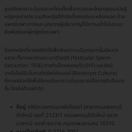
ศูนย์รักษาภาวะมีบุตรยากที่ก่อตั้งเพื่อตรวจและรักษาสุขอนามัยผู้
หญิงทุกช่วงวัย รวมถึงหญิงที่กำลังตั้งครรภ์และหลังคลอด ด้วย
แพทย์เฉพาะทางและบุคลากรผู้เชี่ยวชาญที่มีความเข้าใจในระบบ
สืบพันธุ์ของผู้หญิงโดยเฉพาะ
โดยเทคนิคที่ทางคลินิกใช้เพื่อรักษาภาวะมีบุตรยากนั้นมีหลาก
หลาย ทั้งการผ่าตัดเจาะเอาตัวอสุจิ (Testicular Sperm
Extraction: TESE) การทำเด็กหลอดแก้ว (IVF) และยังมี
เทคโนโลยีอินโบลาสโตซิสท์คัลเจอร์ (Blastocyst Culture)
ที่ทางคลินิกใช้เพื่อให้การรักษาภาวะมีบุตรยากมีโอกาสสำเร็จมาก
ขึ้น โดยไม่ต้องผ่าตัด
ที่อยู่
คลินิกเวชกรรมแฟมิลี่เฮลท์ (สาขาถนนเพชรบุรี
ตัดใหม่) เลขที่ 2123/1 ถนนเพชรบุรีตัดใหม่ แขวง
บางกะปิ เขตห้วยขวาง กรุงเทพมหานคร 10310
เบอร์โทรศัพท์:
0-2716-7001