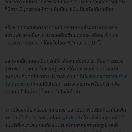
รักษาภาวะมีบุตรยากซึ่งพร้อมที่จะให้คำปรึกษา รวมถึงการดูแลผู้
ที่มีภาวะมีบุตรยากให้ความฝันมีแนวโน้มเป็นจริงได้มากที่สุด
หรือหากคุณสนใจตรวจภาวะมีบุตรยากจากโรงพยาบาล หรือ
สถานพยาบาลอื่นๆ สามารถคลิกเข้าไปดูรายละเอียด
แพ็กเกจ
ตรวจภาวะมีบุตรยาก
ได้ที่เว็บไซต์ HDmall.co.th ได้
นอกจากนี้หากคุณเป็นคู่รักที่กำลังจะแต่งงาน แต่ต้องการตรวจ
สุขภาพก่อนจะเริ่มต้นชีวิตคู่ เพื่อจะได้วางแผนครอบครัวอย่าง
เหมาะสมกันต่อไป ทาง HDmall.co.th ก็มี
แพ็กเกจตรวจสุขภาพ
ก่อนแต่งงาน
ให้คุณได้เข้ารับการตรวจสุขภาพพร้อมคู่รัก เพื่อ
ความมั่นใจในชีวิตคู่ที่จะเริ่มต้นในอีกไม่ช้า
หากมีข้อสงสัย หรืออยากทราบรายละเอียดเพิ่มเติมเกี่ยวกับแพ็ก
เกจที่สนใจ ก็สามารถแอดไลน์
@hdcoth
ได้ เพื่อให้แอดมินให้คำ
แนะนำที่เหมาะสม รวมถึงแนะนำแพ็กเกจสุขภาพทุกรูปแบบที่