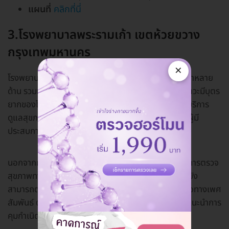
แผนที่
คลิกที่นี่
3.โรงพยาบาลพระรามเก้า เขตห้วยขวาง
กรุงเทพมหานคร
×
โรงพยาบาลเอกชนที่ครบครันไปด้วยศูนย์การแพทย์ชั้นนำหลาย
ด้าน รวมทั้ง "ศูนย์สูตินรีเวช" ซึ่งเป็นศูนย์สำหรับรักษาภาวะมีบุตร
ยากของโรงพยาบาลพระรามเก้าคือ ศูนย์สูตินรีเวช ที่ให้บริการ
ดูแลสุขภาพอนามัยของผู้หญิงทุกช่วงวัย โดยทีมแพทย์ผู้มี
ประสบการณ์ และเทคโนโลยีล้ำสมัย
นอกจากการรักษาภาวะมีบุตรยาก ทางศูนย์ยังเปิดให้บริการตรวจ
สุขภาพทารกในครรภ์ด้วยเครื่องอัลตราซาวด์ 4 มิติ และยัง
สามารถตรวจภายใน ตรวจโรคทางนรีเวช ตรวจโรคติดต่อทางเพศ
สัมพันธ์ ตรวจความเสี่ยงโรคมะเร็งปากมดลูก และให้คำแนะนำการ
คุมกำเนิดด้วยวิธีต่างๆ ด้วย