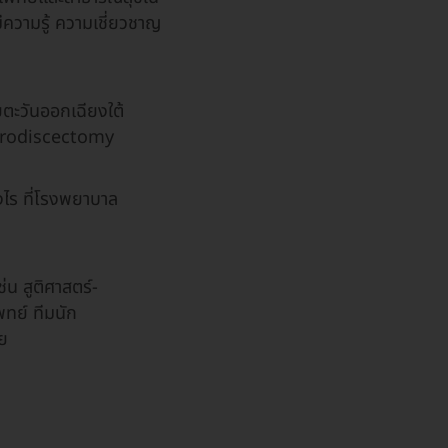
ความรู้ ความเชี่ยวชาญ
ียตะวันออกเฉียงใต้
icrodiscectomy
างไร ที่โรงพยาบาล
่น สูติศาสตร์-
ทย์ ทีมนัก
ัย