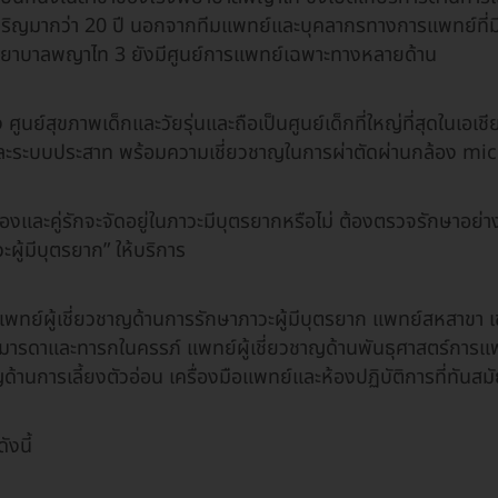
ีเจริญมากว่า 20 ปี นอกจากทีมแพทย์และบุคลากรทางการแพทย์ที่มี
งพยาบาลพญาไท 3 ยังมีศูนย์การแพทย์เฉพาะทางหลายด้าน
 ศูนย์สุขภาพเด็กและวัยรุ่นและถือเป็นศูนย์เด็กที่ใหญ่ที่สุดในเอเช
งและระบบประสาท พร้อมความเชี่ยวชาญในการผ่าตัดผ่านกล้อง m
นเองและคู่รักจะจัดอยู่ในภาวะมีบุตรยากหรือไม่ ต้องตรวจรักษาอย่
ะผู้มีบุตรยาก” ให้บริการ
แพทย์ผู้เชี่ยวชาญด้านการรักษาภาวะผู้มีบุตรยาก แพทย์สหสาขา เช
์มารดาและทารกในครรภ์ แพทย์ผู้เชี่ยวชาญด้านพันธุศาสตร์การแพ
ญด้านการเลี้ยงตัวอ่อน เครื่องมือแพทย์และห้องปฏิบัติการที่ทันสม
งนี้