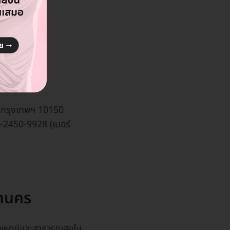
iagnosis)
ในโพรงมดลูก
น กรุงเทพฯ 10150
0-2450-9928 (เบอร์
หานคร
รแพทย์และสาธารณสุขใน