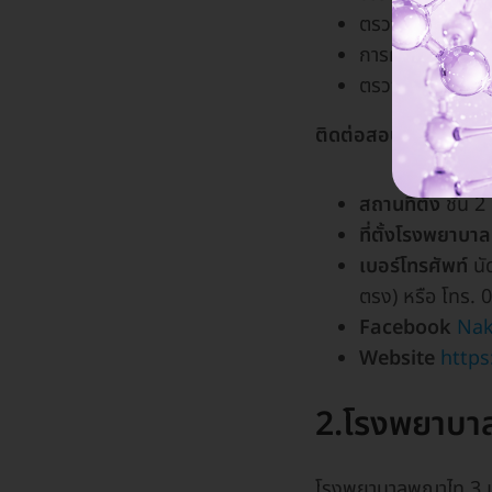
ตรวจคัดกรองโคร
การฝากแช่แข็งไข
ตรวจส่องกล้องโ
ติดต่อสอบถามรายละเ
สถานที่ตั้ง
ชั้น
ที่ตั้งโรงพยาบาล
เบอร์โทรศัพท์
นั
ตรง) หรือ โทร.
Facebook
Nak
Website
http
2.โรงพยาบา
โรงพยาบาลพญาไท 3 เป