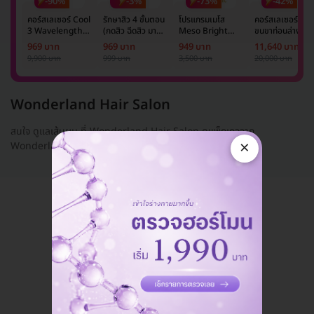
-90%
-3%
-73%
-42%
คอร์สเลเซอร์ Cool
รักษาสิว 4 ขั้นตอน
โปรแกรมเมโส
คอร์สเลเซอร์กำจั
3 Wavelength
(กดสิว ฉีดสิว มาส์ก
Meso Bright
ขนขาท่อนล่าง 2
Diode กำจัดขน
หน้า และฉายแสง)
จำนวนซีซีขึ้นอยู่กับ
ข้าง 5 ครั้ง ด้วย
969 บาท
969 บาท
949 บาท
11,640 บาท
รักแร้ 1 ปี 12 ครั้ง
1 ครั้ง
แพทย์ประเมิน เพื่อ
เลเซอร์
9,900 บาท
999 บาท
3,500 บาท
20,000 บาท
(1 สิทธิ์/ท่าน)
ปรับผิวกระจ่างใส 1
Mediostar Nex
ครั้ง
Wonderland Hair Salon
สนใจ ดูแลเส้นผม ที่ Wonderland Hair Salon ดูแพ็กเกจจาก
×
Wonderland Hair Salon ได้ที่นี่
แอดมินพร้อมดูแลคุณทุกวันทางไลน์
คุยกับแอดมิน ฟรี!