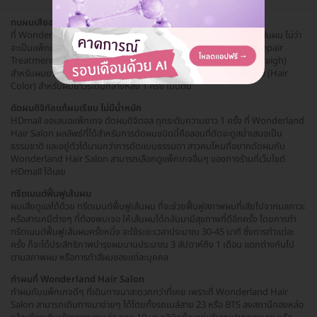
ทนผมเสียอยู่ทำไม?
ที่ Wonderland Hair Salon มีหลายบริการที่ครอบคลุมเรื่องการบำรุงเส้นผม ไม่ว่า
จะเป็นแพ็กเกจทำทรีตเมนต์ฟื้นฟูเส้นผม 4 ขั้นตอน (4 Steps Milbon Repair
Treatment) ใช้ผลิตภัณฑ์จากญี่ปุ่น 1 ครั้ง ยืดผม (Volume Magic Straigh)
สำหรับผมยาวระดับกลางหลัง 1 ครั้ง หรือจะเปลี่ยนลุคใหม่ด้วยการทำสีผม (Hair
Color) ​สำหรับผมยาวระดับกลางหลัง 1 ครั้ง เป็นต้น
ดัดผมดิจิทัลแก้ผมเรียบ ไม่มีน้ำหนัก
HDmall ขอเสนอแพ็กเกจ ดัดผมดิจิตอล ทุกระดับความยาว 1 ครั้ง ที่ Wonderland
Hair Salon ผลลัพธ์ที่ได้สำหรับการดัดผมชนิดนี้คือลอนที่ดัดจะดูสม่ำเสมอเป็น
ธรรมชาติ และอยู่ตัวได้นานกว่าการดัดแบบธรรมดา สาวคนไหนที่อยากดัดผมกับ
Wonderland Hair Salon สามารถเลือกดูแพ็กเกจอื่นๆ ของทางร้านที่เว็บไซต์
HDmall ได้เลย
ทรีตเมนต์ฟื้นฟูเส้นผม
ผมเสียดูแลได้ด้วย ทรีตเมนต์ฟื้นฟูเส้นผม ที่จะช่วยฟื้นฟูสภาพผมที่เสียไปจากมลภาวะ
หรือสารเคมีต่างๆ ที่ต้องพบเจอ ให้เส้นผมได้กลับมามีสุขภาพที่ดีอีกครั้ง โดยการทำ
ทรีตเมนต์ฟื้นฟูเส้นผมครั้งหนึ่ง จะใช้ระยะเวลาประมาณ 30-45 นาที ซึ่งการทำแต่ละ
ครั้ง ก็จะได้ประสิทธิภาพบำรุงผมนานประมาณ 3 สัปดาห์ถึง 1 เดือน แตกต่างกันไป
ตามสภาพผม หรือการทำสีผมของแต่ละบุคคล
ทำผมที่ Wonderland Hair Salon
ทำผมกับแพ็กเกจดีๆ ที่เดินทางมาสะดวกกว่าที่เคย เพราะที่ Wonderland Hair
Salon สามารถเดินทางมาง่ายๆ ได้โดยทั้งรถเมล์สาย 23 หรือ BTS ลงสถานีทองหล่อ