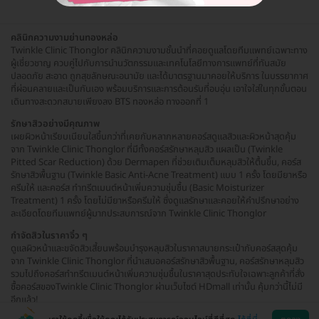
คลินิกความงามย่านทองหล่อ
Twinkle Clinic Thonglor คลินิกความงามชั้นนำที่คอยดูแลโดยทีมแพทย์เฉพาะทาง
ผู้เชี่ยวชาญ ควบคู่ไปกับการนำนวัตกรรมและเทคโนโลยีทางการแพทย์ที่ทันสมัย
ปลอดภัย สะอาด ถูกสุขลักษณะอนามัย และได้มาตรฐานมาคอยให้บริการ ในบรรยากาศ
ที่ผ่อนคลายและเป็นกันเอง พร้อมบริการและการต้อนรับที่อบอุ่น เอาใจใส่ในทุกขั้นตอน
เดินทางสะดวกสบายเพียงลง BTS ทองหล่อ ทางออกที่ 1
รักษาสิวอย่างมีคุณภาพ
เผยผิวหน้าเรียบเนียนใสขึ้นกว่าที่เคยกับหลากหลายคอร์สดูแลสิวและผิวหน้าสุดคุ้ม
จาก Twinkle Clinic Thonglor ที่มีทั้งคอร์สรักษาหลุมสิว แผลเป็น (Twinkle
Pitted Scar Reduction) ด้วย Dermapen ที่ช่วยเติมเต็มหลุมสิวให้ตื้นขึ้น, คอร์ส
รักษาสิวพื้นฐาน (Twinkle Basic Anti-Acne Treatment) แบบ 1 ครั้ง โดยมียาหรือ
ครีมให้ และคอร์ส ทำทรีตเมนต์หน้าเพิ่มความชุ่มชื้น (Basic Moisturizer
Treatment) 1 ครั้ง โดยไม่มียาหรือครีมให้ ซึ่งดูแลรักษาและคอยให้คำปรึกษาอย่าง
ละเอียดโดยทีมแพทย์ผู้มากประสบการณ์จาก Twinkle Clinic Thonglor
กำจัดสิวในราคาจิ๋ว ๆ
ดูแลผิวหน้าและขจัดสิวเสี้ยนพร้อมบำรุงหลุมสิวในราคาสบายกระเป๋ากับคอร์สสุดคุ้ม
จาก Twinkle Clinic Thonglor ที่นำเสนอคอร์สรักษาสิวพื้นฐาน, คอร์สรักษาหลุมสิว
รวมไปถึงคอร์สทำทรีตเมนต์หน้าเพิ่มความชุ่มชื้นในราคาสุดประทับใจเฉพาะลูกค้าที่สั่ง
ซื้อคอร์สของTwinkle Clinic Thonglor ผ่านเว็บไซต์ HDmall เท่านั้น คุ้มกว่านี้ไม่มี
อีกแล้ว!