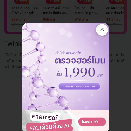
-90%
-3%
-73%
-42%
คอร์สเลเซอร์ Cool
รักษาสิว 4 ขั้นตอน
โปรแกรมเมโส
คอร์สเลเซอร์กำจั
3 Wavelength
(กดสิว ฉีดสิว มาส์ก
Meso Bright
ขนขาท่อนล่าง 2
Diode กำจัดขน
หน้า และฉายแสง)
จำนวนซีซีขึ้นอยู่กับ
ข้าง 5 ครั้ง ด้วย
969 บาท
969 บาท
949 บาท
11,640 บาท
รักแร้ 1 ปี 12 ครั้ง
1 ครั้ง
แพทย์ประเมิน เพื่อ
เลเซอร์
9,900 บาท
999 บาท
3,500 บาท
20,000 บาท
(1 สิทธิ์/ท่าน)
ปรับผิวกระจ่างใส 1
Mediostar Nex
×
ครั้ง
Twinkle Clinic Thonglor
ใช้บริการ Twinkle Clinic Thonglor ในราคาที่ถูกกว่า ด้วยส่วนลดและโปร
โมชั่นมากมายเมื่อจองผ่าน HDmall.co.th พร้อมบริการเช็กคิวและทำนัดให้
ฟรี! ทักแชทส...
อ่านเพิ่ม
แอดมินพร้อมดูแลคุณทุกวันทางไลน์
คุยกับแอดมิน ฟรี!