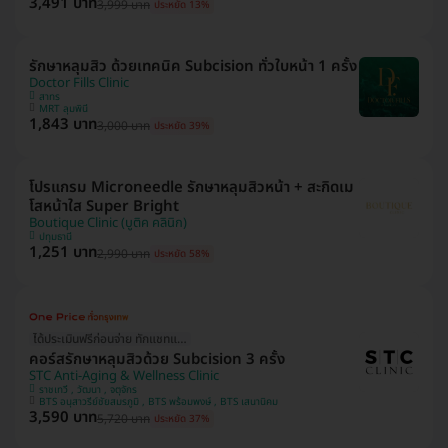
3,491 บาท
3,999 บาท
ประหยัด 13%
รักษาหลุมสิว ด้วยเทคนิค Subcision ทั่วใบหน้า 1 ครั้ง
Doctor Fills Clinic
สาทร
MRT ลุมพินี
1,843 บาท
3,000 บาท
ประหยัด 39%
โปรแกรม Microneedle รักษาหลุมสิวหน้า + สะกิดเม
โสหน้าใส Super Bright
Boutique Clinic (บูติค คลินิก)
ปทุมธานี
1,251 บาท
2,990 บาท
ประหยัด 58%
ได้ประเมินฟรีก่อนจ่าย ทักแชทแอดมินเลย!
คอร์สรักษาหลุมสิวด้วย Subcision 3 ครั้ง
STC Anti-Aging & Wellness Clinic
ราชเทวี , วัฒนา , จตุจักร
BTS อนุสาวรีย์ชัยสมรภูมิ , BTS พร้อมพงษ์ , BTS เสนานิคม
3,590 บาท
5,720 บาท
ประหยัด 37%