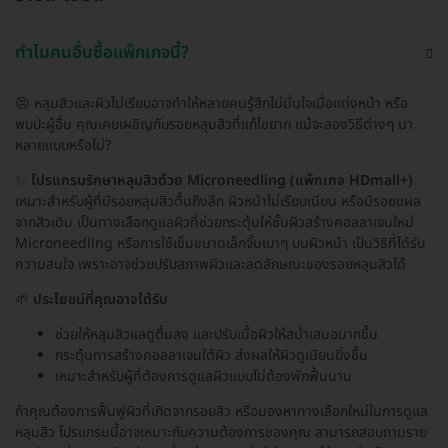
ทำไมคนอื่นซื้อแพ็กเกจนี้?
😣 หลุมสิวและผิวไม่เรียบอาจทำให้หลายคนรู้สึกไม่มั่นใจเมื่อแต่งหน้า หรือ
พบปะผู้อื่น คุณเคยเผชิญกับรอยหลุมสิวที่แก้ไขยาก แม้จะลองวิธีต่างๆ มา
หลายแบบหรือไม่?
✨
โปรแกรมรักษาหลุมสิวด้วย Microneedling (แพ็กเกจ HDmall+)
เหมาะสำหรับผู้ที่มีรอยหลุมสิวตื้นถึงลึก ผิวหน้าไม่เรียบเนียน หรือมีรอยแผล
จากสิวเดิม เป็นทางเลือกดูแลผิวที่ช่วยกระตุ้นให้ชั้นผิวสร้างคอลลาเจนใหม่
Microneedling หรือการใช้เข็มขนาดเล็กจิ้มเบาๆ บนผิวหน้า เป็นวิธีที่ได้รับ
ความสนใจ เพราะอาจช่วยปรับสภาพผิวและลดลักษณะของรอยหลุมสิวได้
🌱
ประโยชน์ที่คุณอาจได้รับ
ช่วยให้หลุมสิวแลดูตื้นลง และปรับเนื้อผิวให้สม่ำเสมอมากขึ้น
กระตุ้นการสร้างคอลลาเจนใต้ผิว ส่งผลให้ผิวดูเนียนยิ่งขึ้น
เหมาะสำหรับผู้ที่ต้องการดูแลผิวแบบไม่ต้องพักฟื้นนาน
ถ้าคุณต้องการฟื้นฟูผิวที่เกิดจากรอยสิว หรือมองหาทางเลือกใหม่ในการดูแล
หลุมสิว โปรแกรมนี้อาจเหมาะกับความต้องการของคุณ สามารถสอบถามราย