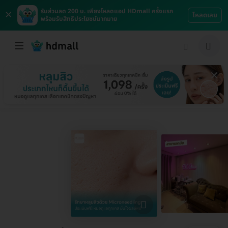
×
รับส่วนลด 200 บ. เพียงโหลดแอป HDmall ครั้งแรก
โหลดเลย
พร้อมรับสิทธิประโยชน์มากมาย