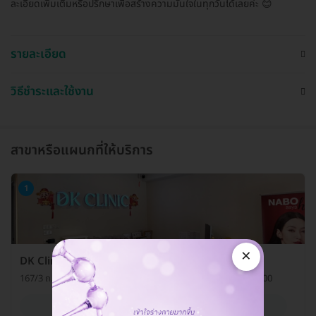
ละเอียดเพิ่มเติมหรือปรึกษาเพื่อสร้างความมั่นใจในทุกวันได้เลยค่ะ 😊
รายละเอียด
วิธีชำระและใช้งาน
สาขาหรือแผนกที่ให้บริการ
1
×
DK Clinic (ดีเคคลินิกเวชกรรม) สาขารัชดา
167/3 ถ. รัชดาภิเษก แขวงดินแดง เขตดินแดง กรุงเทพมหานคร 10400
ดูรายละเอียด