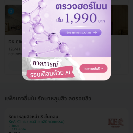
2
DK Clinic (ดีเคคลินิกเวชกรรม) สาขาเอกมัย
126/4 Park Avenue ถ. เอกมัย แขวงคลองตันเหนือ เขตวัฒนา
กรุงเทพมหานคร 10110
ดูรายละเอียด
แพ็กเกจอื่นใน รักษาหลุมสิว ลดรอยสิว
รักษาหลุมสิวหน้า 3 ขั้นตอน
KeAi Clinic (เขออ้าย คลินิกเวชกรรม)
วัฒนา
BTS เอกมัย