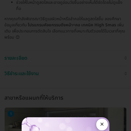
ช่วยให้ใบหน้าดูสดใสและอาจดูอ่อนวัยขึ้นอย่างเห็นได้ชัดโดยไม่ดูแข็ง
ทื่อ
หากคุณกำลังพิจารณาวิธีดูแลผิวหน้าหรือลำคอให้แลดูสดใสขึ้น ลองศึกษา
ข้อมูลเกี่ยวกับ
โปรแกรมศัลยกรรมดึงหน้า+คอ เทคนิค High Smas
เพิ่ม
เติม เพื่อประกอบการตัดสินใจ เลือกแนวทางที่เหมาะกับตัวเองได้ในเวลาที่คุณ
พร้อม 😊
รายละเอียด
วิธีชำระและใช้งาน
สาขาหรือแผนกที่ให้บริการ
1
×