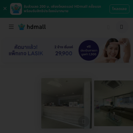
×
รับส่วนลด 200 บ. เพียงโหลดแอป HDmall ครั้งแรก
โหลดเลย
พร้อมรับสิทธิประโยชน์มากมาย