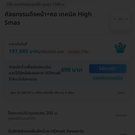
HD ออกค่าประเมินให้! สูงสุด 1500 บ.
ศัลยกรรมดึงหน้า+คอ เทคนิค High
Smas
ราคาเริ่มต้นที่
197,880 บาท
238,000 บาท
ประหยัด 17%
จ่ายมัดจำเพื่อนัดประเมิน
ใส่ตะกร้า
499 บาท
และได้สิทธิพิเศษจาก HDmall
แชทกับแอดมิน
ได้คืนเมื่อไปตามนัด
ผ่อน 32,980.00 บ./เดือน ดอกเบี้ย 0% นาน 6 เดือน
ขยาย
โหลดแอปรับคูปองลด 200 บ.
โหลดเลย
คูปองมีจำนวนจำกัด
รับสิทธิพิเศษเพิ่มอีกด้วย HDmall Rewards
ดูเพิ่ม