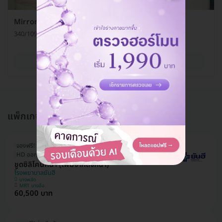
Mirror Clinic Pattaya
340/109-111 หมู่ 9 ต. หนองปรือ อ. บางละมุง จ. ชลบุรี 20150
ดูรายละเอียด
แพ็กเกจอื่นใน ดึงหน้า (Face Lift Surgery)
จองฟรี! จ่ายทีหลัง
HD ออกค่าประเมินให้! สูงสุด 1500 บ.
ขูดซิลิโคนหน้า (เพิ่มจากดึงหน้า)
โรงพยาบาลยันฮี
บางพลัด
MRT บางอ้อ
60,500 บาท