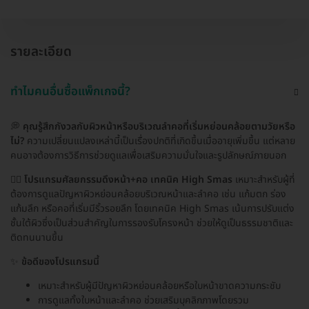
รายละเอียด
ทำไมคนอื่นซื้อแพ็กเกจนี้?
💭
คุณรู้สึกกังวลกับผิวหน้าหรือบริเวณลำคอที่เริ่มหย่อนคล้อยตามวัยหรือ
ไม่?
ความเปลี่ยนแปลงเหล่านี้เป็นเรื่องปกติที่เกิดขึ้นเมื่ออายุเพิ่มขึ้น แต่หลาย
คนอาจต้องการวิธีการช่วยดูแลเพื่อเสริมความมั่นใจและรูปลักษณ์ภายนอก
👩‍⚕️
โปรแกรมศัลยกรรมดึงหน้า+คอ เทคนิค High Smas
เหมาะสำหรับผู้ที่
ต้องการดูแลปัญหาผิวหย่อนคล้อยบริเวณหน้าและลำคอ เช่น แก้มตก ร่อง
แก้มลึก หรือคอที่เริ่มมีริ้วรอยลึก โดยเทคนิค High Smas เน้นการปรับแต่ง
ชั้นใต้ผิวซึ่งเป็นส่วนสำคัญในการรองรับโครงหน้า ช่วยให้ดูเป็นธรรมชาติและ
ติดทนนานขึ้น
✨
ข้อดีของโปรแกรมนี้
เหมาะสำหรับผู้มีปัญหาผิวหย่อนคล้อยหรือใบหน้าขาดความกระชับ
การดูแลทั้งใบหน้าและลำคอ ช่วยเสริมบุคลิกภาพโดยรวม