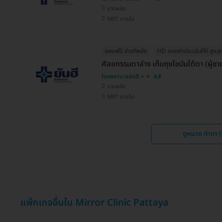
บางพลัด
MRT บางอ้อ
จองฟรี! จ่ายทีหลัง
HD ออกค่าประเมินให้! สูงส
ศัลยกรรมตาล่าง เก็บถุงไขมันใต้ตา (ผู้ชา
โรงพยาบาลยันฮี
4.8
บางพลัด
MRT บางอ้อ
ดูหมวด ทำตา 
แพ็กเกจอื่นใน Mirror Clinic Pattaya