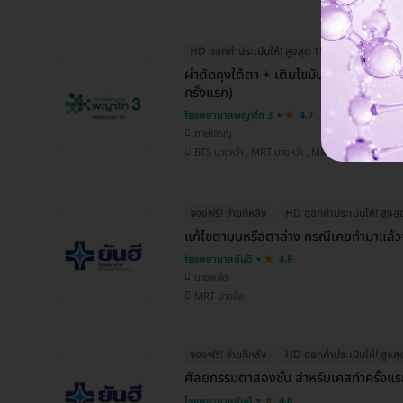
HD ออกค่าประเมินให้! สูงสุด 1500 บ.
ผ่าตัดถุงใต้ตา + เติมไขมันร่องใต้ตา แ
ครั้งแรก)
โรงพยาบาลพญาไท 3
4.7
ภาษีเจริญ
BTS บางหว้า , MRT บางหว้า , MRT บางไผ่
จองฟรี! จ่ายทีหลัง
HD ออกค่าประเมินให้! สูงส
แก้ไขตาบนหรือตาล่าง กรณีเคยทำมาแล้วจา
โรงพยาบาลยันฮี
4.8
บางพลัด
MRT บางอ้อ
จองฟรี! จ่ายทีหลัง
HD ออกค่าประเมินให้! สูงส
ศัลยกรรมตาสองชั้น สำหรับเคสทำครั้งแ
โรงพยาบาลยันฮี
4.8