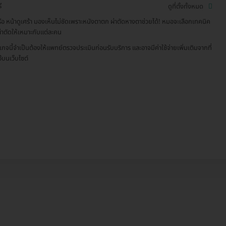
ี
ดูที่ตั้งทั้งหมด
ือ หน้าดูเศร้า มองเห็นไม่ชัดเพราะหนังตาตก ผ่าตัดหางตาช่วยได้! หมอจะเลือกเทคนิค
่าตัดให้เหมาะกับแต่ละคน
เกจนี้จำเป็นต้องให้แพทย์ตรวจประเมินก่อนรับบริการ และอาจมีค่าใช้จ่ายเพิ่มเติมจากที่
ว้บนเว็บไซต์