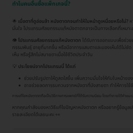
ทำไมคนอื่นซื้อแพ็กเกจนี้?
🌟
เบื่อตาที่ดูอ่อนล้า หนังตาตกจนทำให้ใบหน้าดูเหนื่อยหรือไม่?
หา
มั่นใจ โปรแกรมศัลยกรรมแก้หนังตาตกอาจเป็นทางเลือกที่เหมา
👁️
โปรแกรมศัลยกรรมแก้หนังตาตก
ได้รับการออกแบบเพื่อช่วยป
กรรมพันธุ์ อายุที่มากขึ้น หรือมีอาการแสบตาและมองเห็นได้ไม่ชัด
เห็น หรือรู้สึกไม่สบายตาเมื่อใช้ชีวิตประจำวัน
💡
ประโยชน์จากโปรแกรมนี้ ได้แก่
ช่วยปรับรูปตาให้ดูสดใสขึ้น เพิ่มความมั่นใจให้กับใบหน้าขอ
อาจช่วยลดการรบกวนจากหนังตาที่บังสายตา ทำให้การใช้ชี
การแก้ไขหนังตาตกถือเป็นวิธีทางการแพทย์ที่ได้รับความนิยม โดยทำภายใต้คำแน
หากคุณกำลังมองหาวิธีแก้ไขปัญหาหนังตาตก หรืออยากรู้ข้อมูล
รายละเอียดได้เลยนะคะ 👀