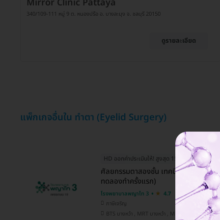
Mirror Clinic Pattaya
340/109-111 หมู่ 9 ต. หนองปรือ อ. บางละมุง จ. ชลบุรี 20150
ดูรายละเอียด
แพ็กเกจอื่นใน ทำตา (Eyelid Surgery)
HD ออกค่าประเมินให้! สูงสุด 1500 บ.
ศัลยกรรมตาสองชั้น เทคนิคซ่อนแผลใต้คิ
ทดลองทำครั้งแรก)
โรงพยาบาลพญาไท 3
4.7
ภาษีเจริญ
BTS บางหว้า , MRT บางหว้า , MRT บางไผ่