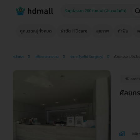
ดูหมวดหมู่ทั้งหมด
ผ่าตัด HDcare
สุขภาพ
ทำฟัน
ค
หน้าแรก
แพ็กเกจความงาม
ทำตา (Eyelid Surgery)
ศัลยกรรม แก้หนั
HD ออกค่าป
ศัลยก
Mirr