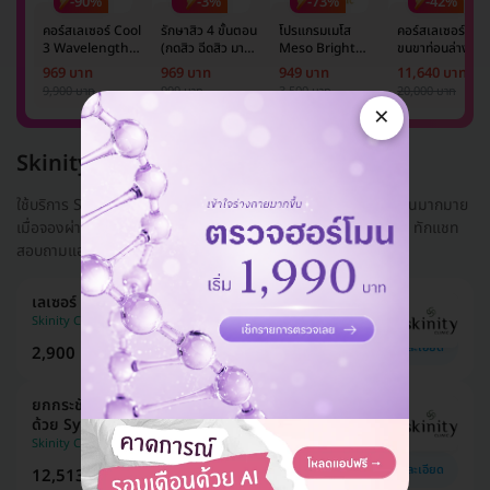
-90%
-3%
-73%
-42%
คอร์สเลเซอร์ Cool
รักษาสิว 4 ขั้นตอน
โปรแกรมเมโส
คอร์สเลเซอร์กำจั
3 Wavelength
(กดสิว ฉีดสิว มาส์ก
Meso Bright
ขนขาท่อนล่าง 2
Diode กำจัดขน
หน้า และฉายแสง)
จำนวนซีซีขึ้นอยู่กับ
ข้าง 5 ครั้ง ด้วย
969 บาท
969 บาท
949 บาท
11,640 บาท
รักแร้ 1 ปี 12 ครั้ง
1 ครั้ง
แพทย์ประเมิน เพื่อ
เลเซอร์
9,900 บาท
999 บาท
3,500 บาท
20,000 บาท
(1 สิทธิ์/ท่าน)
ปรับผิวกระจ่างใส 1
Mediostar Nex
×
ครั้ง
Skinity Clinic
ใช้บริการ Skinity Clinic ในราคาที่ถูกกว่า ด้วยส่วนลดและโปรโมชั่นมากมาย
เมื่อจองผ่าน HDmall.co.th พร้อมบริการเช็กคิวและทำนัดให้ ฟรี! ทักแชท
สอบถามแอดม...
อ่านเพิ่ม
เลเซอร์ Flexsys Yellow ปรับผิวหน้าขาวใส
Skinity Clinic
ดูรายละเอียด
2,900 บาท
3,990 บาท
ประหยัด 27%
ยกกระชับรูขุมขนหน้า + รอบดวงตา + เหนียง + คอ
ด้วย Sylfirm X Plus
Skinity Clinic
ดูรายละเอียด
12,513 บาท
17,900 บาท
ประหยัด 30%