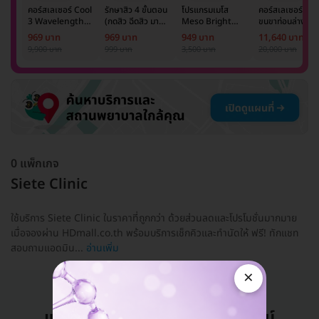
คอร์สเลเซอร์ Cool
รักษาสิว 4 ขั้นตอน
โปรแกรมเมโส
คอร์สเลเซอร์กำจั
3 Wavelength
(กดสิว ฉีดสิว มาส์ก
Meso Bright
ขนขาท่อนล่าง 2
Diode กำจัดขน
หน้า และฉายแสง)
จำนวนซีซีขึ้นอยู่กับ
ข้าง 5 ครั้ง ด้วย
969 บาท
969 บาท
949 บาท
11,640 บาท
รักแร้ 1 ปี 12 ครั้ง
1 ครั้ง
แพทย์ประเมิน เพื่อ
เลเซอร์
9,900 บาท
999 บาท
3,500 บาท
20,000 บาท
(1 สิทธิ์/ท่าน)
ปรับผิวกระจ่างใส 1
Mediostar Nex
ครั้ง
0 แพ็กเกจ
Siete Clinic
ใช้บริการ Siete Clinic ในราคาที่ถูกกว่า ด้วยส่วนลดและโปรโมชั่นมากมาย
เมื่อจองผ่าน HDmall.co.th พร้อมบริการเช็กคิวและทำนัดให้ ฟรี! ทักแชท
สอบถามแอดมิน...
อ่านเพิ่ม
×
แอดมินพร้อมดูแลคุณทุกวันทางไลน์