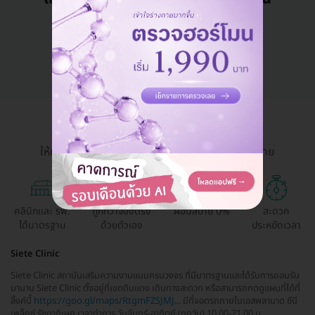
คุยกับแอดมิน ฟรี!
HDmall Health ดี อะไรก็ดี
ให้การเข้าถึงบริการสุขภาพและความงามเป็นเรื่องง่าย
คลินิกและ รพ.
ถูกกว่าจองตรง
ผ่อนสบาย 0%
สะดวก
ได้มาตรฐาน
ด้วยตัวเอง
ประหยัดเวลา
Siete Clinic
Siete Clinic สถาบันเสริมความงามแบบครบวงจร ที่มีมาตรฐานและได้รับการยอมรับ
มานาน Siete Clinic ตั้งอยู่ที่เขตดินแดง เดินทางสะดวก หรือสามารถกดดูแผนที่ได้ที่
ลิ้งค์นี้
https://goo.gl/maps/RtgmFZSJMJ...
มีที่จอดรถภายในเอสพลานาด ซีนี
เพล็กซ์ รัชดาภิเษก เวลาทำการ วันจันทร์-อาทิตย์ (ทุกวัน) 10.00-21.00 น.