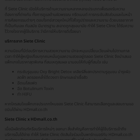
ที่ Siete Clinic เปิดให้บริการด้านความงามหลากหลายประเภทเพื่อรองรับความ
ต้องการที่ต่างกัน ทั้งการดูแลด้านผิวพรรณ ทรีตเมนต์ การกระชับสัดส่วนและใบหน้า
การศัลยกรรมต่างๆ ตอบโจทย์สาวยุคใหม่ที่ใส่ใจรูปร่างและความงาม ด้วยบรรยากาศ
ที่เป็นกันเอง ทันสมัย มีมาตรฐาน สะอาดถูกสุขอนามัย ทำให้ Siete Clinic ได้รับความ
ไว้วางใจจากผู้ใช้บริการ ว่ามีการให้บริการดีเรื่อยมา
บริการจาก Siete Clinic
ความนิยมที่มีต่อบริการความสวยความงาม มักจะหมุนเปลี่ยนเวียนผ่านไปตามกาล
เวลา ทำให้ผู้หญิงเกือบทุกคนหมั่นดูแลความสวยอยู่ตลอด Siete Clinic จึงนำเสนอ
แพ็กเกจในราคาสุดพิเศษ ที่สมเหตุสมผล มามอบให้กับผู้ที่สนใจ เช่น
กระชับรูขุมขน Oxy Bright Detox เคลียร์สิ่งสกปรกตามรูขุมขน บำรุงผิว
ลดฝ้า ลดรอยคล้ำใต้ดวงตา รักษาและฆ่าเชื้อสิว
ฉีดเมโสแฟต
ฉีด Botulinum Toxin
ทำ HIFU
หากใครสนใจแพ็กเกจประเภทไหนของ Siete Clinic ก็สามารถเลือกดูและสอบถามแอ
ดมินได้ผ่าน HDmall.co.th
Siete Clinic x HDmall.co.th
เมื่อมีผลิตภัณฑ์หรือบริการใหม่ๆ ออกมา สิ่งสำคัญคือการทำให้ผู้ใช้บริการเข้าถึง
บริการนั้นได้ง่าย ทำให้ Siete Clinic ตัดสินใจร่วมเป็นพาร์ทเนอร์กับ HDmall.co.th