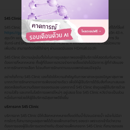
S45 Clinic
S45 Clinic ตั้งอยู่วัฒนา เดินทางสะดวกBTS พร้อมพงษ์ สามารถกดดูแผนที่ได้ที่ลิ้งค์
https://g.page/S45Clinic-Bangk...
ที่อยู่ ตึก B เลขที่ 783-785 ซ. สุขุมวิท 43 ถ.
สุขุมวิท แขวงคลองเตยเหนือ เขตวัฒนา กรุงเทพมหานคร 10110 เวลาทำการ วัน
จันทร์-เสาร์ (หยุดวันอาทิตย์) 09.00-14.30 น. หากต้องการสอบถาม หรือนัดหมาย
เพิ่มเติม สามารถติดต่อได้ง่ายๆ ผ่านแอดมินของ HDmall.co.th
S45 Clinic มีความมุ่งมั่นตั้งใจในการดูแลสุขภาพของผู้ใช้บริการให้สอดรับกับความ
ต้องการที่หลากหลาย ทั้งผู้ที่ต้องการตรวจร่างกายตั้งแต่ยังไม่มีอาการ ผู้ที่กำลังมอง
หาการรักษาทางเลือก ไปจนถึงการรักษาตามแบบแพทย์แผนปัจจุบัน
อย่างไรก็ตาม S45 Clinic เองก็ยังให้ความสำคัญกับการหาสาเหตุของปัญหาสุขภาพ
มากกว่าการรักษาตามอาการเพียงอย่างเดียว เพื่อให้ผู้ใช้บริการได้รับสิ่งที่เหมาะสมและ
สอดคล้องกับความต้องการของตนเอง นอกจากนี้ S45 Clinic ยังดูแลผู้ใช้บริการด้วย
ความใส่ใจ และเทคโนโลยีการแพทย์ใหม่ๆ อยู่เสมอ โดย S45 Clinic หวังว่าจะเป็นส่วน
หนึ่งในการช่วยให้ผู้ใช้บริการมีสุขภาพดียิ่งขึ้น
บริการจาก S45 Clinic
บริการจาก S45 Clinic มีให้เลือกหลากหลายตั้งแต่ต้นน้ำไปจนปลายน้ำ แม้จะไม่มีอา
การใดๆ ก็สามารถดูแลสุขภาพได้ด้วยแพ็กเกจต่างๆ ของเรา เพราะเราเข้าใจว่าความ
ต้องการของผู้ใช้บริการแตกต่างกัน ตัวอย่างแพ็กเกจจาก S45 Clinic ที่สามารถจอง