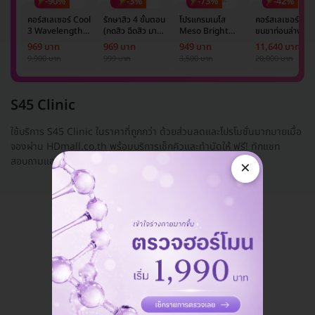
-90%
-3%
-73%
-42%
คอร์สเลเซอร์ Cool
รักษาสิว 4 ขั้นตอน
โปรแกรมเมโส
คอร์สเลเซอร์กำจั
3 Wavelength
(กดสิว ฉีดสิว มาส์ก
Meso Bright
ขนขาท่อนล่าง 2
Diode กำจัดขน
หน้า และฉายแสง)
จำนวนซีซีขึ้นอยู่กับ
ข้าง 5 ครั้ง ด้วย
969 บาท
969 บาท
949 บาท
11,640 บาท
รักแร้ 1 ปี 12 ครั้ง
1 ครั้ง
แพทย์ประเมิน เพื่อ
เลเซอร์
9,900 บาท
999 บาท
3,500 บาท
20,000 บาท
(1 สิทธิ์/ท่าน)
ปรับผิวกระจ่างใส 1
Mediostar Nex
ครั้ง
S45 Clinic
ใช้บริการ S45 Clinic ในราคาที่ถูกกว่า ด้วยส่วนลดและโปรโมชั่นมากมายเมื่อ
จองผ่าน HDmall.co.th พร้อมบริการเช็กคิวและทำนัดให้ ฟรี! ทักแชท
สอบถามแอดมินได...
อ่านเพิ่ม
×
แอดมินพร้อมดูแลคุณทุกวันทางไลน์
คุยกับแอดมิน ฟรี!