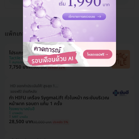
แพ็กเกจอื่นใน โปรแกรมทำ HIFU
โปรแกรม HIFU M 300 ช็อต (หน้า)
Tactile Clinic (ทัคทาย คลินิกเวชกรรม)
สมุทรปราการ
7,750 บาท
9,990 บาท
ประหยัด 22%
HD ออกค่าประเมินให้! สูงสุด 1000 บ.
จองฟรี! จ่ายทีหลัง
ทำ HIFU เครื่อง SygmaLift ทั่วใบหน้า กระชับบริเวณ
หน้าผาก รอบตา แก้ม 1 ครั้ง
โรงพยาบาลยันฮี
บางพลัด
MRT บางอ้อ
28,500 บาท
30,000 บาท
ประหยัด 5%