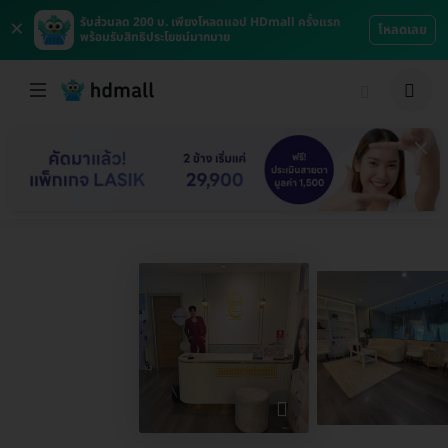
×
รับส่วนลด 200 บ. เพียงโหลดแอป HDmall ครั้งแรก
โหลดเลย
พร้อมรับสิทธิประโยชน์มากมาย