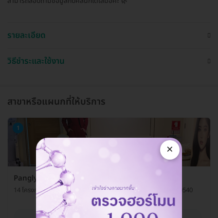
สามารถสอบถามข้อมูลกับคลินิกได้เสมอค่ะ 🌿
รายละเอียด
วิธีชำระและใช้งาน
สาขาหรือแผนกที่ให้บริการ
1
×
Panglyst Clinic (แป้งลิสท์ คลินิกเวชกรรม)
14 โครงการคาสเคด บางนา ต. บางแก้ว อ. บางพลี จ. สมุทรปราการ 10540
ดูรายละเอียด