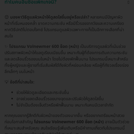
ทำไมคนอื่นซื้อแพ็กเกจนี้?
😊
มองหาวิธีดูแลผิวหน้าให้ดูสดใสขึ้นอยู่หรือเปล่า?
หลายคนมีปัญหาผิว
หน้าที่เริ่มหมองคล้ำ ขาดความกระชับ หรือมีริ้วรอยจากวัยและความเครียด
หากวิธีปกติไม่ตอบโจทย์ โปรแกรมดูแลผิวเฉพาะทางก็เป็นอีกทางเลือกที่น่า
สนใจ
✨
โปรแกรม Volnewmer 600 ช็อต (หน้า)
เป็นบริการดูแลผิวที่เน้นช่วย
ปรับสภาพผิวหน้าให้แลดูเรียบเนียนขึ้น เหมาะกับผู้ที่ต้องการเติมความกระชับ
และลดเลือนริ้วรอยบนใบหน้า โดยไม่ต้องพักฟื้นนาน โปรแกรมนี้เหมาะสำหรับ
ทั้งผู้หญิงและผู้ชายที่เริ่มสัมผัสได้ถึงผิวที่หย่อนคล้อย หรือผู้ที่กังวลเรื่องร่อง
ลึกเล็กๆ บนใบหน้า
💡
ข้อดีที่น่าสนใจ:
ช่วยให้ผิวดูละเอียดและกระชับขึ้น
อาจช่วยลดเลือนริ้วรอยบางจุดและปรับผิวให้ดูสดใสขึ้น
ไม่จำเป็นต้องเจ็บตัวหรือพักฟื้นนาน เหมาะกับคนมีเวลาจำกัด
หากคุณอยากรู้สึกดีกับผิวหน้าของตัวเองมากขึ้น หรืออยากเตรียมหน้าสวย
ก่อนโอกาสสำคัญ
โปรแกรม Volnewmer 600 ช็อต (หน้า)
อาจเป็นตัวช่วย
ที่เหมาะสมสำหรับคุณ สนใจเรียนรู้เพิ่มเติมหรือมีคำถามเกี่ยวกับโปรแกรมนี้