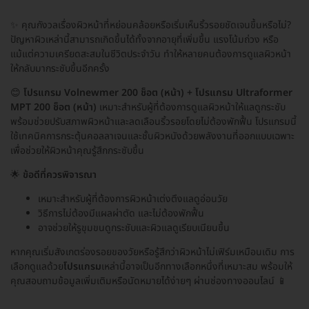
✨ คุณกังวลเรื่องผิวหน้าที่หย่อนคล้อยหรือเริ่มเห็นริ้วรอยชัดเจนขึ้นหรือไม่?
ปัญหาผิวเหล่านี้สามารถเกิดขึ้นได้ทั้งจากอายุที่เพิ่มขึ้น แรงโน้มถ่วง หรือ
แม้แต่ความเครียดสะสมในชีวิตประจำวัน ทำให้หลายคนต้องการดูแลผิวหน้า
ให้กลับมากระชับขึ้นอีกครั้ง
😊
โปรแกรม Volnewmer 200 ช็อต (หน้า) + โปรแกรม Ultraformer
MPT 200 ช็อต (หน้า)
เหมาะสำหรับผู้ที่ต้องการดูแลผิวหน้าให้แลดูกระชับ
พร้อมช่วยปรับสภาพผิวหน้าและลดเลือนริ้วรอยโดยไม่ต้องพักฟื้น โปรแกรมนี้
ใช้เทคนิคการกระตุ้นคอลลาเจนและชั้นผิวหนังด้วยพลังงานที่ออกแบบเฉพาะ
เพื่อช่วยให้ผิวหน้าคุณรู้สึกกระชับขึ้น
🌟
ข้อดีที่ควรพิจารณา
เหมาะสำหรับผู้ที่ต้องการผิวหน้าเต่งตึงแลดูอ่อนวัย
วิธีการไม่ต้องมีแผลผ่าตัด และไม่ต้องพักฟื้น
อาจช่วยให้รูขุมขนดูกระชับและผิวแลดูเรียบเนียนขึ้น
หากคุณเริ่มสังเกตร่องรอยของวัยหรือรู้สึกว่าผิวหน้าไม่เฟิร์มเหมือนเดิม การ
เลือกดูแลด้วย
โปรแกรม
เหล่านี้อาจเป็นอีกทางเลือกหนึ่งที่เหมาะสม พร้อมให้
คุณสอบถามข้อมูลเพิ่มเติมหรือนัดหมายได้ง่ายๆ ผ่านช่องทางออนไลน์ 📱