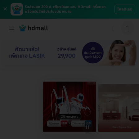
×
รับส่วนลด 200 บ. เพียงโหลดแอป HDmall ครั้งแรก
โหลดเลย
พร้อมรับสิทธิประโยชน์มากมาย