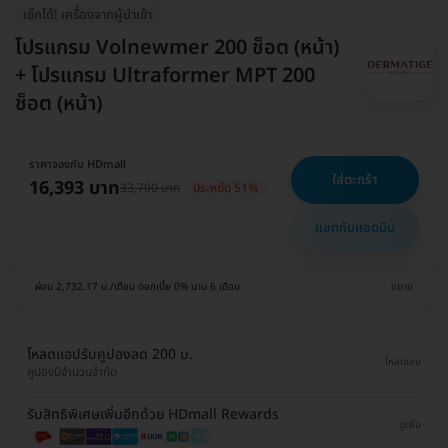
เช็กได้! เครื่องจากผู้นำเข้า
โปรแกรม Volnewmer 200 ช็อต (หน้า)
+ โปรแกรม Ultraformer MPT 200
ช็อต (หน้า)
ราคาจองกับ HDmall
ใส่ตะกร้า
16,393 บาท
33,700 บาท
ประหยัด 51%
แชทกับแอดมิน
ผ่อน 2,732.17 บ./เดือน ดอกเบี้ย 0% นาน 6 เดือน
ขยาย
โหลดแอปรับคูปองลด 200 บ.
โหลดเลย
คูปองมีจำนวนจำกัด
รับสิทธิพิเศษเพิ่มอีกด้วย HDmall Rewards
ดูเพิ่ม