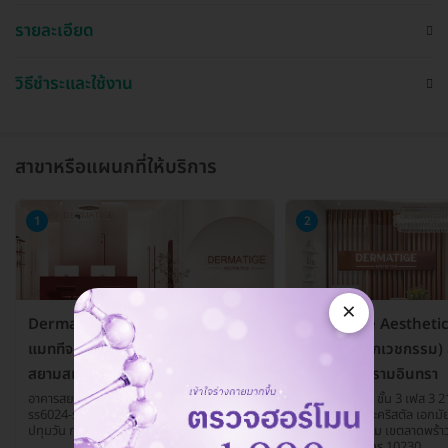
รายละเอียด
วิธีชำระและใช้งาน
สาขาหรือแผนกที่ให้บริการ
1
2
×
Dermatige Aesthetics (ดี
Dermatige Aesthetics
แมททีจคลินิกเวชกรรม) สาขา
แมททีจคลินิกเวชกรรม)
สยามสแควร์วัน
เดอะคริสตัลรามอินทรา
อาคารสยามสแควร์วัน ชั้น 6 เลขที่ 388 ห้อง
ห้องเลขที่ I307 ชั้น 3 เฟส 3 
ss6024-ss6025 ชั้น 6 ถ. พระรามที่ 1 เขต
ศูนย์การค้าเดอะคริสตัล เอกมั
ปทุมวัน กรุงเทพมหานคร 10330
ประดิษฐ์มนูธรรม เขตลาดพร้า
กรุงเทพมหานคร 10230