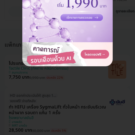
ดูรายละเอียด
ดูรายละเอียด
แพ็กเกจอื่นใน โปรแกรมทำ HIFU
โปรแกรม HIFU M 300 ช็อต (หน้า)
Tactile Clinic (ทัคทาย คลินิกเวชกรรม)
สมุทรปราการ
7,750 บาท
9,990 บาท
ประหยัด 22%
HD ออกค่าประเมินให้! สูงสุด 1000 บ.
จองฟรี! จ่ายทีหลัง
ทำ HIFU เครื่อง SygmaLift ทั่วใบหน้า กระชับบริเวณ
หน้าผาก รอบตา แก้ม 1 ครั้ง
โรงพยาบาลยันฮี
บางพลัด
MRT บางอ้อ
28,500 บาท
30,000 บาท
ประหยัด 5%