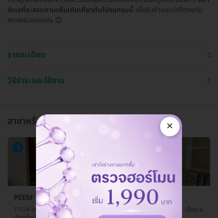
ลังเลที่จะสอบถามเพิ่มเติมเกี่ยวกับโปรแกรมนี้
เพื่อรับคำแนะนำที่ตรงกับ
สภาพผิวของคุณ 😊
รายละเอียด
วิธีชำระและใช้งาน
สาขาหรือแผนกที่ให้บริการ
×
1
PEEM' RA VEE CLINIC (ภีมรวี คลินิกเวชกรรม)
111/4 โครงการ K-park Business center ถ. มหิดล ต. หนองหอย อ. เมือง จ.
เชียงใหม่ 50000