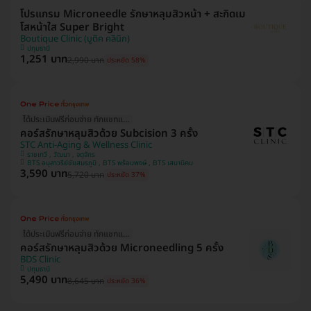
โปรแกรม Microneedle รักษาหลุมสิวหน้า + สะกิดเม
โสหน้าใส Super Bright
Boutique Clinic (บูติค คลินิก)
ปทุมธานี
1,251 บาท
2,990 บาท
ประหยัด 58%
ได้ประเมินฟรีก่อนจ่าย ทักแชทแอดมินเลย!
คอร์สรักษาหลุมสิวด้วย Subcision 3 ครั้ง
STC Anti-Aging & Wellness Clinic
ราชเทวี , วัฒนา , จตุจักร
BTS อนุสาวรีย์ชัยสมรภูมิ , BTS พร้อมพงษ์ , BTS เสนานิคม
3,590 บาท
5,720 บาท
ประหยัด 37%
ได้ประเมินฟรีก่อนจ่าย ทักแชทแอดมินเลย!
คอร์สรักษาหลุมสิวด้วย Microneedling 5 ครั้ง
BDS Clinic
ปทุมธานี
5,490 บาท
8,645 บาท
ประหยัด 36%