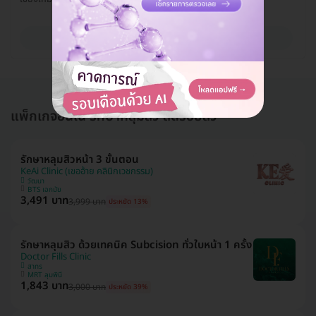
ดูรายละเอียด
แพ็กเกจอื่นใน รักษาหลุมสิว ลดรอยสิว
รักษาหลุมสิวหน้า 3 ขั้นตอน
KeAi Clinic (เขออ้าย คลินิกเวชกรรม)
วัฒนา
BTS เอกมัย
3,491 บาท
3,999 บาท
ประหยัด 13%
รักษาหลุมสิว ด้วยเทคนิค Subcision ทั่วใบหน้า 1 ครั้ง
Doctor Fills Clinic
สาทร
MRT ลุมพินี
1,843 บาท
3,000 บาท
ประหยัด 39%