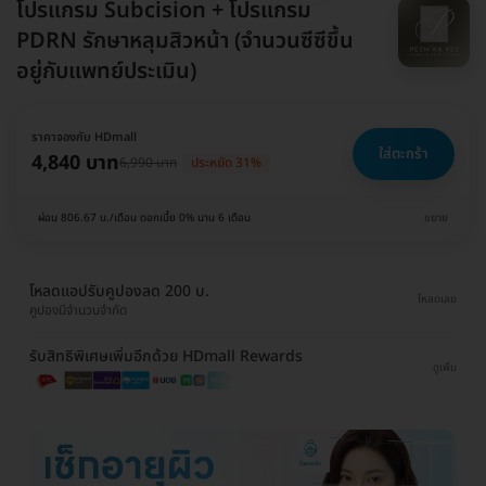
โปรแกรม Subcision + โปรแกรม
PDRN รักษาหลุมสิวหน้า (จำนวนซีซีขึ้น
อยู่กับแพทย์ประเมิน)
ราคาจองกับ HDmall
ใส่ตะกร้า
4,840 บาท
6,990 บาท
ประหยัด 31%
ผ่อน 806.67 บ./เดือน ดอกเบี้ย 0% นาน 6 เดือน
ขยาย
โหลดแอปรับคูปองลด 200 บ.
โหลดเลย
คูปองมีจำนวนจำกัด
รับสิทธิพิเศษเพิ่มอีกด้วย HDmall Rewards
ดูเพิ่ม