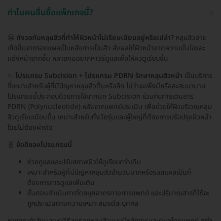
ทำไมคนอื่นซื้อแพ็กเกจนี้?
😬
กังวลกับหลุมสิวที่ทำให้ผิวหน้าไม่เรียบเนียนอยู่หรือเปล่า?
หลุมสิวอาจ
เกิดขึ้นจากรอยแผลเป็นหลังการเป็นสิว ส่งผลให้ผิวหน้าขาดความมั่นใจและ
แต่งหน้ายากขึ้น หลายคนอยากหาวิธีดูแลเพื่อให้ผิวดูเรียบขึ้น
✨
โปรแกรม Subcision + โปรแกรม PDRN รักษาหลุมสิวหน้า
เป็นบริการ
ที่เหมาะสำหรับผู้ที่มีปัญหาหลุมสิวตื้นหรือลึก ไม่ว่าจะเพิ่งมีหรือสะสมมานาน
โปรแกรมนี้ประกอบด้วยการใช้เทคนิค Subcision ร่วมกับการเติมสาร
PDRN (Polynucleotide) หลังจากแพทย์ประเมิน เพื่อช่วยให้ผิวบริเวณหลุม
สิวดูเรียบเนียนขึ้น เหมาะสำหรับทั้งวัยรุ่นและผู้ใหญ่ที่ต้องการปรับปรุงผิวหน้า
โดยไม่ต้องผ่าตัด
🧬
ข้อดีของโปรแกรมนี้
ช่วยดูแลและปรับสภาพผิวให้ดูเรียบกว่าเดิม
เหมาะสำหรับผู้ที่มีปัญหาหลุมสิวจำนวนมากหรือรอยแผลเป็นที่
ต้องการการดูแลเพิ่มเติม
ขั้นตอนดำเนินการโดยบุคลากรทางการแพทย์ และปริมาณสารที่ใช้จะ
ถูกประเมินตามความเหมาะสมแต่ละบุคคล
หากคุณกำลังมองหาวิธีลดรอยหลุมสิวแบบมีหลักการและดูแลโดยแพทย์
อย่า