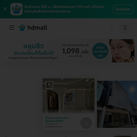
×
รับส่วนลด 200 บ. เพียงโหลดแอป HDmall ครั้งแรก
โหลดเลย
พร้อมรับสิทธิประโยชน์มากมาย