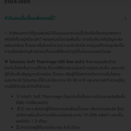
รายละเอียด
ทำไมคนอื่นซื้อแพ็กเกจนี้?
✨ กำลังมองหาวิธีดูแลผิวหน้าให้แน่นและกระชับขึ้นโดยไม่ต้องหยุดพักยาว
หรือใช้เข็มอยู่หรือเปล่า? หลายคนเมื่ออายุเพิ่มขึ้น อาจเริ่มกังวลกับปัญหาผิว
หย่อนคล้อย ริ้วรอย หรือใบหน้าขาดความกระจ่างใส การดูแลที่ตรงจุดจึงเป็น
ทางเลือกสำคัญสำหรับคนที่อยากให้ผิวหน้าดูดีขึ้นในแบบของตัวเอง
🌟
โปรแกรม Soft Thermage 500 ช็อต (หน้า)
คือการดูแลผิวด้วย
เทคโนโลยีคลื่นความถี่วิทยุ ที่ช่วยให้ผิวบริเวณใบหน้าแลดูกระชับขึ้น เหมาะกับ
ผู้ที่เริ่มเห็นสัญญาณผิวหย่อน ริ้วรอย หรือผู้ที่ต้องการเติมความมั่นใจยาม
มองกระจก โปรแกรมนี้ใช้เวลาประมาณ 60-90 นาที และสามารถทำควบคู่กับ
การใช้ชีวิตประจำวันได้สะดวก
💡 การทำ Soft Thermage มีจุดเด่นที่คลื่นความร้อนจะลงลึกถึงชั้น
ใต้ผิว ทำให้ผิวหดตัว
👵🏻 เหมาะสำหรับผู้ที่ต้องการลดเลือนริ้วรอย เพิ่มความกระชับ โดย
ปกติอาจเริ่มเห็นการเปลี่ยนแปลงประมาณ 10-20% หลังทำ และเห็น
ผลชัดใน 1-2 เดือน
⏳ สามารถอยู่ได้นานประมาณ 6-8 เดือน