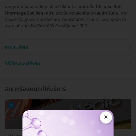
หากคุณกำลังมองหาวิธีดูแลผิวหน้าให้สดใสและแน่นขึ้น
โปรแกรม Soft
Thermage 500 ช็อต (หน้า)
อาจเป็นทางเลือกที่เหมาะสมสำหรับคุณ หาก
ต้องการข้อมูลเพิ่มเติมหรือคำแนะนำเกี่ยวกับการเตรียมตัวและดูแลหลังทำ
สามารถติดต่อเพื่อปรึกษาผู้ให้บริการได้เลยค่ะ 👩🏻‍⚕️
รายละเอียด
วิธีชำระและใช้งาน
สาขาหรือแผนกที่ให้บริการ
1
×