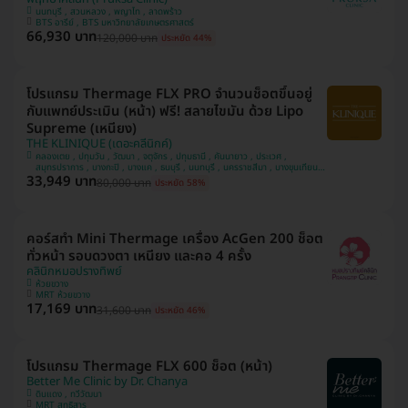
นนทบุรี , สวนหลวง , พญาไท , ลาดพร้าว
BTS อารีย์ , BTS มหาวิทยาลัยเกษตรศาสตร์
66,930 บาท
120,000 บาท
ประหยัด 44%
โปรแกรม Thermage FLX PRO จำนวนช็อตขึ้นอยู่
กับแพทย์ประเมิน (หน้า) ฟรี! สลายไขมัน ด้วย Lipo
Supreme (เหนียง)
THE KLINIQUE (เดอะคลีนิกค์)
คลองเตย , ปทุมวัน , วัฒนา , จตุจักร , ปทุมธานี , คันนายาว , ประเวศ ,
สมุทรปราการ , บางกะปิ , บางแค , ธนบุรี , นนทบุรี , นครราชสีมา , บางขุนเทียน ,
33,949 บาท
ยานนาวา , ห้วยขวาง , บางกอกน้อย , ลาดพร้าว , พระนครศรีอยุธยา , ชลบุรี ,
80,000 บาท
ประหยัด 58%
ระยอง , จันทบุรี , ขอนแก่น , อุดรธานี , สงขลา , ภูเก็ต , เชียงใหม่ , สระบุรี ,
บางนา , คลองสาน , นครศรีธรรมราช , นครสวรรค์ , นครปฐม , พิษณุโลก , สุ
ราษฎ์ธานี , เชียงราย , บางรัก
คอร์สทำ Mini Thermage เครื่อง AcGen 200 ช็อต
ทั่วหน้า รอบดวงตา เหนียง และคอ 4 ครั้ง
คลินิกหมอปรางทิพย์
ห้วยขวาง
MRT ห้วยขวาง
17,169 บาท
31,600 บาท
ประหยัด 46%
โปรแกรม Thermage FLX 600 ช็อต (หน้า)
Better Me Clinic by Dr. Chanya
ดินแดง , ทวีวัฒนา
MRT สุทธิสาร