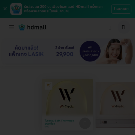
×
รับส่วนลด 200 บ. เพียงโหลดแอป HDmall ครั้งแรก
โหลดเลย
พร้อมรับสิทธิประโยชน์มากมาย