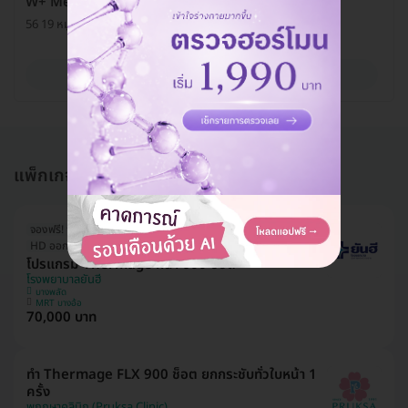
W+ Medic
56 19 หมู่ 15 บางรักพัฒนา อ. บางบัวทอง จ. นนทบุรี 11110
ดูรายละเอียด
แพ็กเกจอื่นใน โปรแกรมทำ Thermage
จองฟรี! จ่ายทีหลัง
HD ออกค่าประเมินให้! สูงสุด 1500 บ.
โปรแกรม Thermage หน้า 600 ช็อต
โรงพยาบาลยันฮี
บางพลัด
MRT บางอ้อ
70,000 บาท
ทำ Thermage FLX 900 ช็อต ยกกระชับทั่วใบหน้า 1
ครั้ง
พฤกษาคลินิก (Pruksa Clinic)