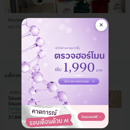
Doctor Arm Clinic (ด็อกเตอร์อาร์ม คลินิกเวชกรรม)
×
88/179 หมู่ 18 ต. คูคต อ. ลำลูกกา จ. ปทุมธานี 12130
ดูรายละเอียด
แพ็กเกจอื่นใน โปรแกรม Sculptra
เช็กได้! เครื่องจากผู้นำเข้า
โปรแกรม Sculptra หน้า 1 ขวด (10 ซีซี) ฟรี!
โปรแกรม Ultraformer III 300 ช็อต (หน้า)
Panglyst Clinic (แป้งลิสท์ คลินิกเวชกรรม)
สมุทรปราการ
21,849 บาท
35,999 บาท
ประหยัด 39%