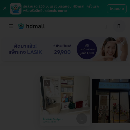
×
รับส่วนลด 200 บ. เพียงโหลดแอป HDmall ครั้งแรก
โหลดเลย
พร้อมรับสิทธิประโยชน์มากมาย