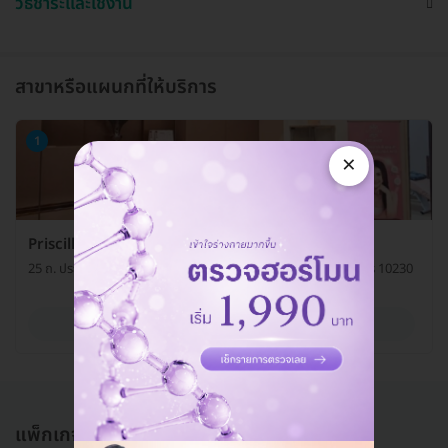
วิธีชำระและใช้งาน
สาขาหรือแผนกที่ให้บริการ
1
×
Priscilla Clinic (คลินิกเวชกรรมพริสซิลลา)
25 ถ. ประดิษฐ์มนูธรรม แขวงลาดพร้าว เขตลาดพร้าว กรุงเทพมหานคร 10230
ดูรายละเอียด
แพ็กเกจอื่นใน โปรแกรมทำ HIFU