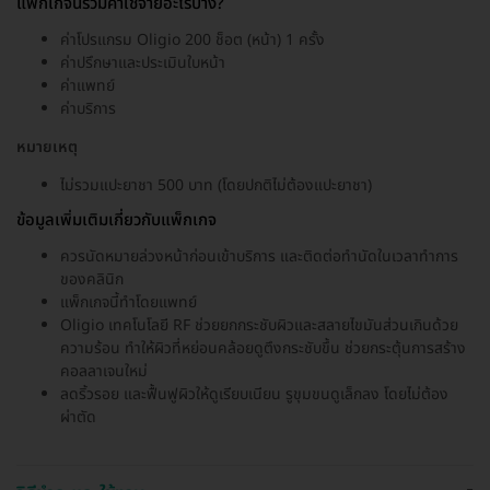
แพ็กเกจนี้รวมค่าใช้จ่ายอะไรบ้าง?
ค่าโปรแกรม Oligio 200 ช็อต (หน้า) 1 ครั้ง
ค่าปรึกษาและประเมินใบหน้า
ค่าแพทย์
ค่าบริการ
หมายเหตุ
ไม่รวมแปะยาชา 500 บาท (โดยปกติไม่ต้องแปะยาชา)
ข้อมูลเพิ่มเติมเกี่ยวกับแพ็กเกจ
ควรนัดหมายล่วงหน้าก่อนเข้าบริการ และติดต่อทำนัดในเวลาทำการ
ของคลินิก
แพ็กเกจนี้ทำโดยแพทย์
Oligio เทคโนโลยี RF ช่วยยกกระชับผิวและสลายไขมันส่วนเกินด้วย
ความร้อน ทำให้ผิวที่หย่อนคล้อยดูตึงกระชับขึ้น ช่วยกระตุ้นการสร้าง
คอลลาเจนใหม่
ลดริ้วรอย และฟื้นฟูผิวให้ดูเรียบเนียน รูขุมขนดูเล็กลง โดยไม่ต้อง
ผ่าตัด