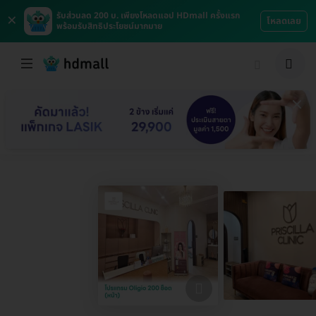
×
รับส่วนลด 200 บ. เพียงโหลดแอป HDmall ครั้งแรก
โหลดเลย
พร้อมรับสิทธิประโยชน์มากมาย