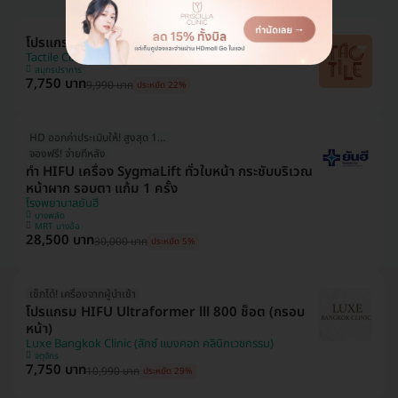
โปรแกรม HIFU M 300 ช็อต (หน้า)
Tactile Clinic (ทัคทาย คลินิกเวชกรรม)
สมุทรปราการ
7,750 บาท
9,990 บาท
ประหยัด 22%
HD ออกค่าประเมินให้! สูงสุด 1000 บ.
จองฟรี! จ่ายทีหลัง
ทำ HIFU เครื่อง SygmaLift ทั่วใบหน้า กระชับบริเวณ
หน้าผาก รอบตา แก้ม 1 ครั้ง
โรงพยาบาลยันฮี
บางพลัด
MRT บางอ้อ
28,500 บาท
30,000 บาท
ประหยัด 5%
เช็กได้! เครื่องจากผู้นำเข้า
โปรแกรม HIFU Ultraformer lll 800 ช็อต (กรอบ
หน้า)
Luxe Bangkok Clinic (ลักซ์ แบงคอก คลินิกเวชกรรม)
จตุจักร
7,750 บาท
10,990 บาท
ประหยัด 29%