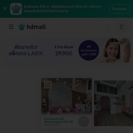
×
รับส่วนลด 200 บ. เพียงโหลดแอป HDmall ครั้งแรก
โหลดเลย
พร้อมรับสิทธิประโยชน์มากมาย