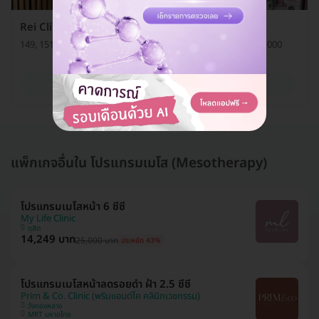
Rei Clinic (เรอิคลินิกเวชกรรม)
149, 151 หมู่ 6 ถ. กรุงเทพ-นนทบุรี ต. บางเขน อ. เมือง จ. นนทบุรี 11000
ดูรายละเอียด
แพ็กเกจอื่นใน โปรแกรมเมโส (Mesotherapy)
โปรแกรมเมโสหน้า 6 ซีซี
My Life Clinic
ดุสิต
14,249 บาท
25,000 บาท
ประหยัด 43%
โปรแกรมเมโสหน้าลดรอยดำ ฝ้า 2.5 ซีซี
Prim & Co. Clinic (พริมแอนด์โค คลินิกเวชกรรม)
วังทองหลาง
MRT มหาดไทย