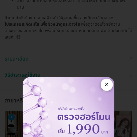
สามารถเป็นทางเลือกหนึ่งสำหรับการดูแลผิวหน้าโดยไม่ต้องพักฟื้น
นาน
ถ้าคุณกำลังต้องการดูแลผิวหน้าให้ดูสดใสขึ้น ลองศึกษาข้อมูลของ
โปรแกรมสะกิดเมโส เพื่อผิวหน้าดูกระจ่างใส
เพื่อดูว่าตอบโจทย์ความ
ต้องการของคุณหรือไม่ พร้อมให้คุณสอบถามรายละเอียดเพิ่มเติมกับคลินิกได้
เลยค่ะ 😊
รายละเอียด
วิธีชำระและใช้งาน
×
สาขาหรือแผนกที่ให้บริการ
1