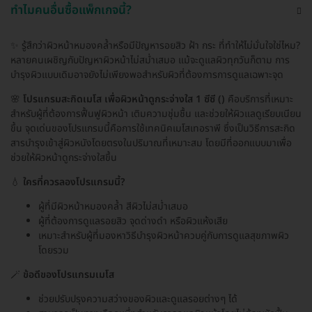
ทำไมคนอื่นซื้อแพ็กเกจนี้?
✨ รู้สึกว่าผิวหน้าหมองคล้ำหรือมีปัญหารอยสิว ฝ้า กระ ที่ทำให้ไม่มั่นใจใช่ไหม?
หลายคนเผชิญกับปัญหาผิวหน้าไม่สม่ำเสมอ แม้จะดูแลผิวทุกวันก็ตาม การ
บำรุงผิวแบบเดิมอาจยังไม่เพียงพอสำหรับผิวที่ต้องการการดูแลเฉพาะจุด
🌸
โปรแกรมสะกิดเมโส เพื่อผิวหน้าดูกระจ่างใส 1 ซีซี ()
คือบริการที่เหมาะ
สำหรับผู้ที่ต้องการฟื้นฟูผิวหน้า เติมความชุ่มชื้น และช่วยให้ผิวแลดูเรียบเนียน
ขึ้น จุดเด่นของโปรแกรมนี้คือการใช้เทคนิคเมโสเทอราพี ซึ่งเป็นวิธีการสะกิด
สารบำรุงเข้าสู่ผิวหนังโดยตรงในปริมาณที่เหมาะสม โดยมีที่ออกแบบมาเพื่อ
ช่วยให้ผิวหน้าดูกระจ่างใสขึ้น
💧
ใครที่ควรลองโปรแกรมนี้?
ผู้ที่มีผิวหน้าหมองคล้ำ สีผิวไม่สม่ำเสมอ
ผู้ที่ต้องการดูแลรอยสิว จุดด่างดำ หรือผิวแห้งเสีย
เหมาะสำหรับผู้ที่มองหาวิธีบำรุงผิวหน้าควบคู่กับการดูแลสุขภาพผิว
โดยรวม
🪄
ข้อดีของโปรแกรมเมโส
ช่วยปรับปรุงความสว่างของผิวและดูแลรอยต่างๆ ได้