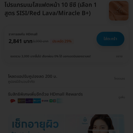
โปรแกรมเมโสแฟตหน้า 10 ซีซี (เลือก 1
สูตร SISI/Red Lava/Miracle B+)
ราคาจองกับ HDmall
ใส่ตะกร้า
2,841 บาท
3,990 บาท
ประหยัด 29%
ยอดรวม 3,000 บาทขึ้นไป เลือกผ่อน 0% ได้ บอกแอดมินของเราเลย!
ขยาย
โหลดแอปรับคูปองลด 200 บ.
โหลดเลย
คูปองมีจำนวนจำกัด
รับสิทธิพิเศษเพิ่มอีกด้วย HDmall Rewards
ดูเพิ่ม