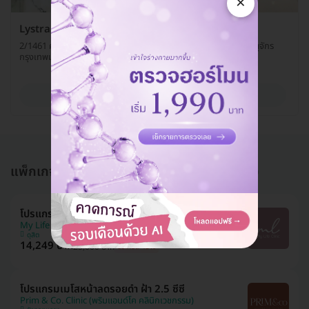
×
Lystra Clinic (ลิสตร้าคลินิก)
2/1461 ศุภาลัย ปาร์คเกษตร ถ. ประเสริฐมนูกิจ แขวงเสนานิคม เขตจตุจักร
กรุงเทพมหานคร 10900
ดูรายละเอียด
แพ็กเกจอื่นใน โปรแกรมเมโส (Mesotherapy)
โปรแกรมเมโสหน้า 6 ซีซี
My Life Clinic
ดุสิต
14,249 บาท
25,000 บาท
ประหยัด 43%
โปรแกรมเมโสหน้าลดรอยดำ ฝ้า 2.5 ซีซี
Prim & Co. Clinic (พริมแอนด์โค คลินิกเวชกรรม)