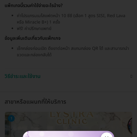
แพ็กเกจนี้รวมค่าใช้จ่ายอะไรบ้าง?
ค่าโปรแกรมเมโสแฟตหน้า 10 ซีซี (เลือก 1 สูตร SISI, Red Lava
หรือ Miracle B+) 1 ครั้ง
ฟรี! ค่าปรึกษาแพทย์
ข้อมูลเพิ่มเติมเกี่ยวกับแพ็กเกจ
เช็กกล่องก่อนเปิด ดึงยาต่อหน้า สแกนกล่อง QR ได้ และสามารถนำ
ขวดและกล่องกลับได้
วิธีชำระและใช้งาน
สาขาหรือแผนกที่ให้บริการ
1