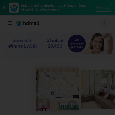
×
รับส่วนลด 200 บ. เพียงโหลดแอป HDmall ครั้งแรก
โหลดเลย
พร้อมรับสิทธิประโยชน์มากมาย