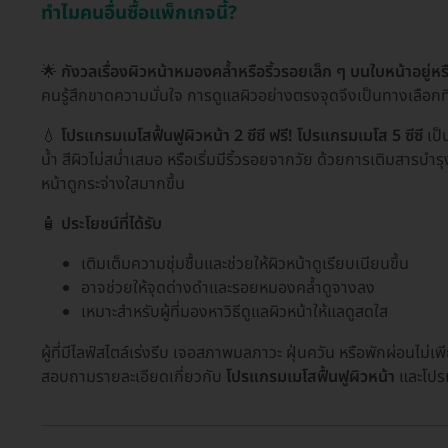
ทำไมคนอื่นซื้อแพ็กเกจนี้?
🌟
กังวลเรื่องผิวหน้าหมองคล้ำหรือริ้วรอยเล็ก ๆ บนใบหน้าอยู่หร
คนรู้สึกขาดความมั่นใจ การดูแลผิวอย่างตรงจุดจึงเป็นทางเลือกที่ช่
💧
โปรแกรมเมโสฟื้นฟูผิวหน้า 2 ซีซี ฟรี! โปรแกรมเมโส 5 ซีซี
เป็น
น้ำ สีผิวไม่สม่ำเสมอ หรือเริ่มมีริ้วรอยจากวัย ด้วยการเติมสารบำร
หน้าดูกระจ่างใสมากขึ้น
🧴
ประโยชน์ที่ได้รับ
เติมเต็มความชุ่มชื้นและช่วยให้ผิวหน้าดูเรียบเนียนขึ้น
อาจช่วยให้จุดด่างดำและรอยหมองคล้ำดูจางลง
เหมาะสำหรับผู้ที่มองหาวิธีดูแลผิวหน้าให้แลดูสดใส
ผู้ที่มีไลฟ์สไตล์เร่งรีบ เจอสภาพมลภาวะ ฝุ่นควัน หรือพักผ่อนไม่
สอบถามรายละเอียดเกี่ยวกับ
โปรแกรมเมโสฟื้นฟูผิวหน้า
และโปรแ