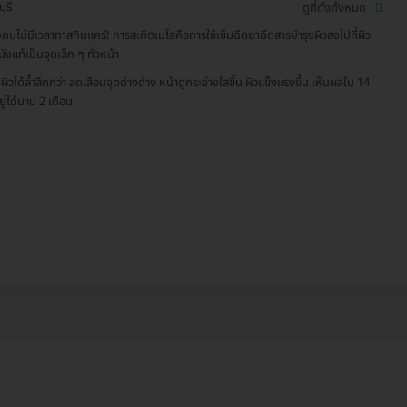
ุรี
ดูที่ตั้งทั้งหมด
จคนไม่มีเวลาทาสกินแคร์! การสะกิดเมโสคือการใช้เข็มฉีดยาฉีดสารบำรุงผิวลงไปที่ผิว
นังแท้เป็นจุดเล็ก ๆ ทั่วหน้า
งผิวได้ล้ำลึกกว่า ลดเลือนจุดด่างดำง หน้าดูกระจ่างใสขึ้น ผิวแข็งแรงขึ้น เห็นผลใน 14
ยู่ได้นาน 2 เดือน