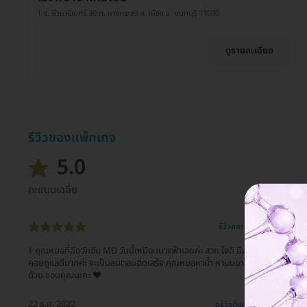
1 ซ. รัตนาธิเบศร์ 30 ต. บางกระสอ อ. เมือง จ. นนทบุรี 11000
ดูรายละเอียด
รีวิวของแพ็กเกจ
5.0
คะแนนเฉลี่ย
รีวิวสถานที่ให้บริการ 🏥
‍⚕️ คุณหมอที่ฉีดวัคซีน MD วันนี้เหมือนนางฟ้าเลยค่ะ สวย ใจดี มือเบามากๆ
คอยดูแลดีมากค่ะ จะเป็นลมตอนฉีดเสร็จ คุณหมอหาน้ำ หานมมาให้ดื่ม มียาดม
ด้วย ขอบคุณนะคะ ❤
22 ธ.ค. 2022
ดูรีวิวต้นฉบับ