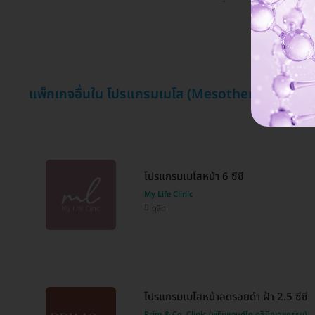
แพ็กเกจอื่นใน โปรแกรมเมโส (Mesotherapy)
โปรแกรมเมโสหน้า 6 ซีซี
My Life Clinic
ดุสิต
โปรแกรมเมโสหน้าลดรอยดำ ฝ้า 2.5 ซีซี
Prim & Co. Clinic (พริมแอนด์โค คลินิกเวชกรรม)