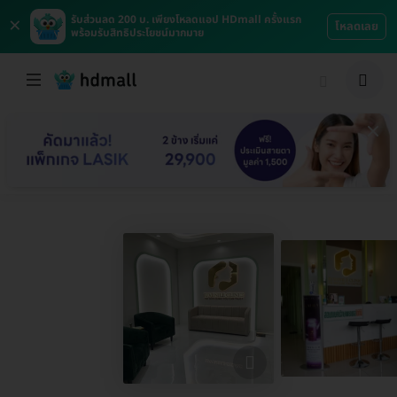
×
รับส่วนลด 200 บ. เพียงโหลดแอป HDmall ครั้งแรก
โหลดเลย
พร้อมรับสิทธิประโยชน์มากมาย