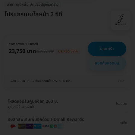
สาขาทองหล่อ ปิดปรังปรุงชั่วคราว
โปรแกรมเมโสหน้า 2 ซีซี
ราคาจองกับ HDmall
ใส่ตะกร้า
23,750 บาท
35,000 บาท
ประหยัด 32%
แชทกับแอดมิน
ผ่อน 3,958.33 บ./เดือน ดอกเบี้ย 0% นาน 6 เดือน
ขยาย
โหลดแอปรับคูปองลด 200 บ.
โหลดเลย
คูปองมีจำนวนจำกัด
รับสิทธิพิเศษเพิ่มอีกด้วย HDmall Rewards
ดูเพิ่ม