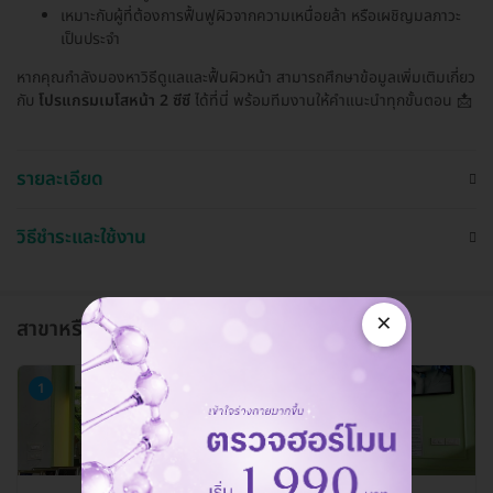
เหมาะกับผู้ที่ต้องการฟื้นฟูผิวจากความเหนื่อยล้า หรือเผชิญมลภาวะ
เป็นประจำ
หากคุณกำลังมองหาวิธีดูแลและฟื้นผิวหน้า สามารถศึกษาข้อมูลเพิ่มเติมเกี่ยว
กับ
โปรแกรมเมโสหน้า 2 ซีซี
ได้ที่นี่ พร้อมทีมงานให้คำแนะนำทุกขั้นตอน 📩
รายละเอียด
วิธีชำระและใช้งาน
×
สาขาหรือแผนกที่ให้บริการ
1