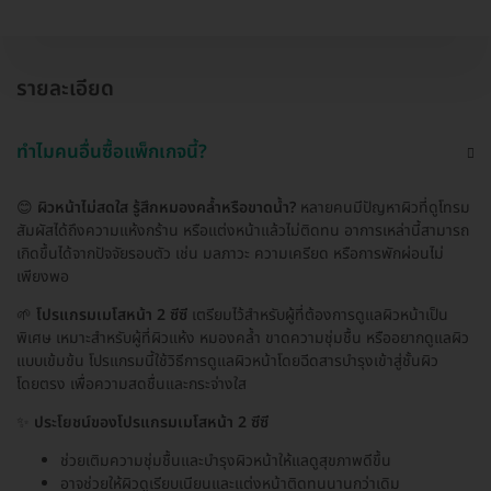
รายละเอียด
ทำไมคนอื่นซื้อแพ็กเกจนี้?
😊
ผิวหน้าไม่สดใส รู้สึกหมองคล้ำหรือขาดน้ำ?
หลายคนมีปัญหาผิวที่ดูโทรม
สัมผัสได้ถึงความแห้งกร้าน หรือแต่งหน้าแล้วไม่ติดทน อาการเหล่านี้สามารถ
เกิดขึ้นได้จากปัจจัยรอบตัว เช่น มลภาวะ ความเครียด หรือการพักผ่อนไม่
เพียงพอ
🌱
โปรแกรมเมโสหน้า 2 ซีซี
เตรียมไว้สำหรับผู้ที่ต้องการดูแลผิวหน้าเป็น
พิเศษ เหมาะสำหรับผู้ที่ผิวแห้ง หมองคล้ำ ขาดความชุ่มชื้น หรืออยากดูแลผิว
แบบเข้มข้น โปรแกรมนี้ใช้วิธีการดูแลผิวหน้าโดยฉีดสารบำรุงเข้าสู่ชั้นผิว
โดยตรง เพื่อความสดชื่นและกระจ่างใส
✨
ประโยชน์ของโปรแกรมเมโสหน้า 2 ซีซี
ช่วยเติมความชุ่มชื้นและบำรุงผิวหน้าให้แลดูสุขภาพดีขึ้น
อาจช่วยให้ผิวดูเรียบเนียนและแต่งหน้าติดทนนานกว่าเดิม