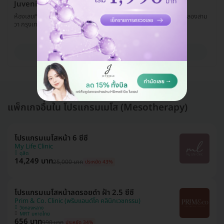
Juvenile Clinic สาขาคู้บอน
ห้องเลขที่ 203 ชั้น 2 JAS Green Village ถ. คู้บอน แขวงบางชัน เขตคลองสาม
วา กรุงเทพมหานคร 10510
ดูรายละเอียด
แพ็กเกจอื่นใน โปรแกรมเมโส (Mesotherapy)
โปรแกรมเมโสหน้า 6 ซีซี
My Life Clinic
ดุสิต
14,249 บาท
25,000 บาท
ประหยัด 43%
โปรแกรมเมโสหน้าลดรอยดำ ฝ้า 2.5 ซีซี
Prim & Co. Clinic (พริมแอนด์โค คลินิกเวชกรรม)
วังทองหลาง
MRT มหาดไทย
656 บาท
990 บาท
ประหยัด 34%