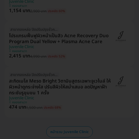
Juvenile Clinic
คลองสามวา
1,154 บาท
2,900 บาท
ประหยัด 60%
สาขาทองหล่อ ปิดปรับปรุงชั่วคราว
โปรแกรมฟื้นฟูผิวหน้าเป็นสิว Acne Recovery Duo
Program Dual Yellow + Plasma Acne Care
Juvenile Clinic
คลองสามวา
2,415 บาท
4,990 บาท
ประหยัด 52%
สาขาทองหล่อ ปิดปรังปรุงชั่วคราว
สะกิดเมโส Meso Bright วิตามินสูตรเฉพาะจูเวไนล์ ให้
ผิวหน้าดูกระจ่างใส ปรับสีผิวให้สม่ำเสมอ ลดปัญหาฝ้า
กระชับรูขุมขน 1 ครั้ง
Juvenile Clinic
คลองสามวา
474 บาท
1,500 บาท
ประหยัด 68%
หน้ารวม Juvenile Clinic