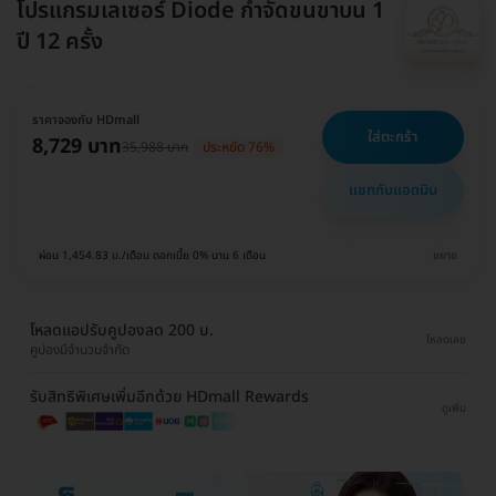
โปรแกรมเลเซอร์ Diode กำจัดขนขาบน 1
ปี 12 ครั้ง
ราคาจองกับ HDmall
ใส่ตะกร้า
8,729 บาท
35,988 บาท
ประหยัด 76%
แชทกับแอดมิน
ผ่อน 1,454.83 บ./เดือน ดอกเบี้ย 0% นาน 6 เดือน
ขยาย
โหลดแอปรับคูปองลด 200 บ.
โหลดเลย
คูปองมีจำนวนจำกัด
รับสิทธิพิเศษเพิ่มอีกด้วย HDmall Rewards
ดูเพิ่ม