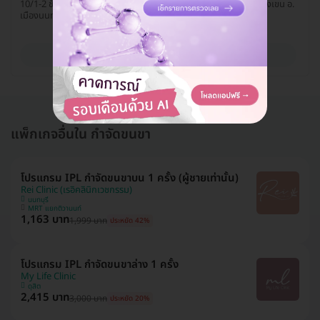
10/1-2 ชั้น 10 เดอะมอลล์ ไลฟ์สโตร์ งามวงศ์วาน ถ. งามวงศ์วาน ต. บางเขน อ.
เมืองนนทบุรี จ. นนทบุรี 11000
ดูรายละเอียด
แพ็กเกจอื่นใน กำจัดขนขา
โปรแกรม IPL กำจัดขนขาบน 1 ครั้ง (ผู้ชายเท่านั้น)
Rei Clinic (เรอิคลินิกเวชกรรม)
นนทบุรี
MRT แยกติวานนท์
1,163 บาท
1,999 บาท
ประหยัด 42%
โปรแกรม IPL กำจัดขนขาล่าง 1 ครั้ง
My Life Clinic
ดุสิต
2,415 บาท
3,000 บาท
ประหยัด 20%