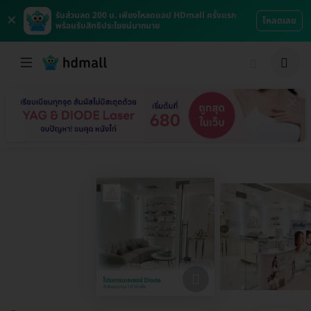
×
รับส่วนลด 200 บ. เพียงโหลดแอป HDmall ครั้งแรก
โหลดเลย
พร้อมรับสิทธิประโยชน์มากมาย