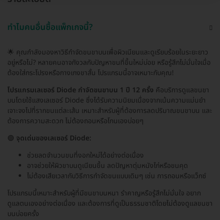
ทำไมคนอื่นซื้อแพ็กเกจนี้?
🌟 คุณกำลังมองหาวิธีกำจัดขนขาบนเพื่อผิวเนียนและดูเรียบร้อยในระยะยาว
อยู่หรือไม่? หลายคนอาจกังวลกับปัญหาขนที่ขึ้นใหม่บ่อย หรือรู้สึกไม่มั่นใจเมื่อ
ต้องใส่กระโปรงหรือกางเกงขาสั้น โปรแกรมนี้อาจเหมาะกับคุณ!
โปรแกรมเลเซอร์ Diode กำจัดขนขาบน 1 ปี 12 ครั้ง
คือบริการดูแลขนขา
บนโดยใช้แสงเลเซอร์ Diode ซึ่งได้รับความนิยมเนื่องจากเน้นความแม่นยำ
เจาะจงไปที่รากขนแต่ละเส้น เหมาะสำหรับผู้ที่ต้องการลดปริมาณขนขาบน และ
ต้องการความสะดวก ไม่ต้องถอนหรือโกนเองบ่อยๆ
🟢
จุดเด่นของเลเซอร์ Diode:
ช่วยลดจำนวนขนที่งอกใหม่ได้อย่างต่อเนื่อง
อาจช่วยให้ผิวขาบนดูเนียนขึ้น ลดปัญหาตุ่มหนังไก่หรือขนคุด
ไม่ต้องเสียเวลากับวิธีการกำจัดขนแบบเดิมๆ เช่น การถอนหรือแว็กซ์
โปรแกรมนี้เหมาะสำหรับผู้ที่มีขนขาบนหนา รำคาญหรือรู้สึกไม่มั่นใจ อยาก
ดูแลตนเองอย่างต่อเนื่อง และต้องการที่ดูเป็นธรรมชาติโดยไม่ต้องดูแลขนขา
บนบ่อยครั้ง