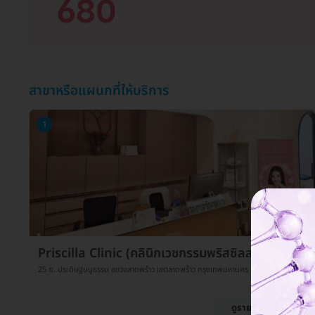
สาขาหรือแผนกที่ให้บริการ
1
Priscilla Clinic (คลินิกเวชกรรมพริสซิลลา)
25 ถ. ประดิษฐ์มนูธรรม แขวงลาดพร้าว เขตลาดพร้าว กรุงเทพมหานคร 10230
ดูรายละเอียด