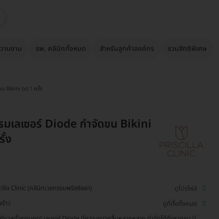
วามงาม
รพ. คลินิกทั้งหมด
สำหรับลูกค้าองค์กร
รวมสิทธิพิเศษ
 Bikini (v) 1 ครั้ง
มเลเซอร์ Diode กำจัดขน Bikini
ั้ง
cilla Clinic (คลินิกเวชกรรมพริสซิลลา)
ดูโปรไฟล์
ร้าว
ดูที่ตั้งทั้งหมด
ังวลเรื่องขนคุด! เลเซอร์ Diode มีความยาวคลื่นหลากหลาย กำจัดได้ถึงรากขน มี