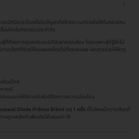
ในบริเวณบิกินีอาจเป็นหนึ่งในปัญหาที่สร้างความกังวลใจให้กับหลายคน
ลื่อนไหวในกิจกรรมประจำวัน
ู้ที่ต้องการดูแลบริเวณบิกินีอย่างอ่อนโยน โดยเฉพาะผู้ที่รู้สึกไม่
นทางเลือกที่ช่วยให้ขนลดลงโดยไม่ทิ้งรอยแผล และอาจช่วยให้ผิวดู
รือแว็กซ์
านการณ์
ี้ออกแบบมาให้ใช้งานกับผิวที่ต้องการความอ่อนโยน
เลเซอร์ Diode กำจัดขน Bikini (v) 1 ครั้ง
เป็นอีกหนึ่งทางเลือกที่
ดูแลหลังทำเพิ่มเติมได้เสมอค่ะ 🌸