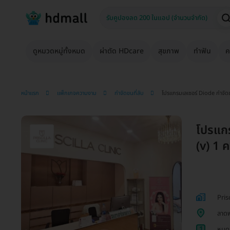
ดูหมวดหมู่ทั้งหมด
ผ่าตัด HDcare
สุขภาพ
ทำฟัน
ค
หน้าแรก
แพ็กเกจความงาม
กำจัดขนที่ลับ
โปรแกรมเลเซอร์ Diode กำจัดขน
โปรแกร
(v) 1 คร
Pris
ลาดพ
1
หมดก