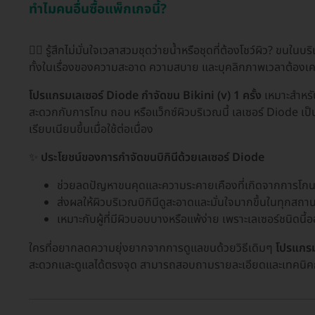
ทำไมคนอื่นซื้อแพ็กเกจนี้?
🙋‍♀️ รู้สึกไม่มั่นใจเวลาสวมชุดว่ายน้ำหรือชุดที่ต้องโชว์ผิว? ขน
ทั้งในเรื่องของความสะอาด ความสบาย และบุคลิกภาพเวลาต้องเค
โปรแกรมเลเซอร์ Diode กำจัดขน Bikini (v) 1 ครั้ง
เหมาะสำหรับผ
สะดวกกับการโกน ถอน หรือแว็กซ์ผิวบริเวณนี้ เลเซอร์ Diode เป็
เรียบเนียนขึ้นเมื่อใช้ต่อเนื่อง
✨
ประโยชน์ของการกำจัดขนบิกินีด้วยเลเซอร์ Diode
ช่วยลดปัญหาขนคุดและความระคายเคืองที่เกิดจากการโกนห
ส่งผลให้ผิวบริเวณบิกินีดูสะอาดและมั่นใจมากขึ้นในทุกสถ
เหมาะกับผู้ที่มีผิวบอบบางหรือแพ้ง่าย เพราะเลเซอร์ชนิดน
ใครที่อยากลดความยุ่งยากจากการดูแลขนด้วยวิธีเดิมๆ
โปรแกรม
สะดวกและดูแลได้ตรงจุด สามารถสอบถามรายละเอียดและเทคนิคการ