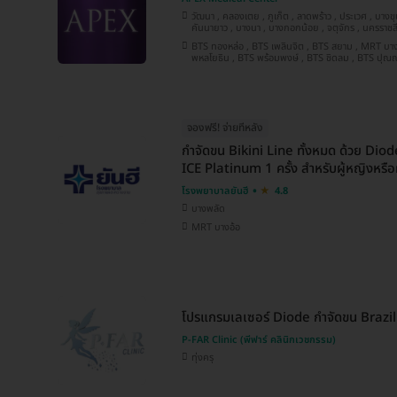
วัฒนา , คลองเตย , ภูเก็ต , ลาดพร้าว , ประเวศ , บางขุนเทียน , ปทุมวัน , ปทุมธานี ,
คันนายาว , บางนา , บางกอกน้อย , จตุจักร , นครราชสีมา , นนทบุรี , พระโขนง , บางรัก ,
ชลบุรี , ห้วยขวาง , เชียงใหม่ , พระนครศรีอยุธยา , สมุทรปราการ , ประจวบคีรีขันธ์ ,
BTS ทองหล่อ , BTS เพลินจิต , BTS สยาม , MRT บางยี่ขัน , BTS ห้าแยกลาดพร้าว , MRT
บางคอแหลม , ยานนาวา , หลักสี่ , นครสวรรค์ , บางแค , บางกะปิ , สงขลา , อุดรธานี ,
พหลโยธิน , BTS พร้อมพงษ์ , BTS ชิดลม , BTS ปุณณวิถี , MRT สีลม , BTS ศาลาแดง ,
ขอนแก่น , คลองสาน , นครปฐม
MRT พระราม 9 , MRT ลาดพร้าว 71 , MRT สามย่าน , BTS นานา , MRT สุขุมวิท , BTS
อโศก , BTS เจริญนคร , MRT สวนห
จองฟรี! จ่ายทีหลัง
กำจัดขน Bikini Line ทั้งหมด ด้วย Dio
ICE Platinum 1 ครั้ง สำหรับผู้หญิงหรือผ
โรงพยาบาลยันฮี
4.8
บางพลัด
MRT บางอ้อ
โปรแกรมเลเซอร์ Diode กำจัดขน Brazilia
P-FAR Clinic (พีฟาร์ คลินิกเวชกรรม)
ทุ่งครุ