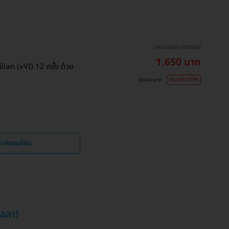
ราคาจองกับ HDmall
1,650 บาท
ian (vVI) 12 ครั้ง ด้วย
3,640 บาท
ประหยัด 55%
ำจัดขนที่ลับ
ิลลา)