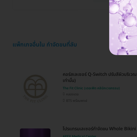
แพ็กเกจอื่นใน กำจัดขนที่ลับ
คอร์สเลเซอร์ Q-Switch ปรับสีผิวบริเวณจุ
เท่านั้น)
The Fit Clinic (เดอะฟิต คลินิกเวชกรรม)
คลองเตย
BTS พร้อมพงษ์
โปรแกรมเลเซอร์กำจัดขน Whole Bikini (
APEX Medical Center