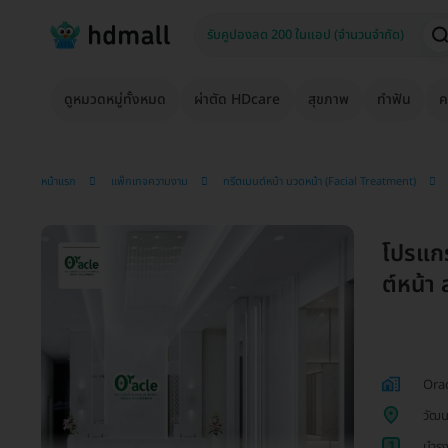
ดูหมวดหมู่ทั้งหมด
ผ่าตัด HDcare
สุขภาพ
ทำฟัน
ค
หน้าแรก
แพ็กเกจความงาม
ทรีตเมนต์หน้า นวดหน้า (Facial Treatment)
โปรแก
ต์หน้า
Orac
วัฒน
1
บำรุ