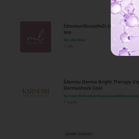
โปรแกรมทรีตเมนต์หน้า (Anti Aging) ช่วย
รอย
My Life Clinic
ดุสิต
โปรแกรม Derma Bright Therapy บำรุง
Dermashock Cool
Karnesh Wellness (การ์เนชเวลเนสคลินิกเวชกรรม
พญาไท
จองฟรี! จ่ายทีหลัง