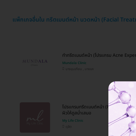
แพ็กเกจอื่นใน ทรีตเมนต์หน้า นวดหน้า (Facial Tre
ทำทรีตเมนต์หน้า (โปรแกรม Acne Exper
Mundala Clinic
บางขุนเทียน , บางแค
โปรแกรมทรีตเมนต์หน้า (Perfect Bright)
ผิวให้ดูสม่ำเสมอ
My Life Clinic
ดุสิต