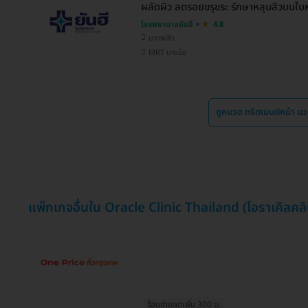
ผลัดผิว ลดรอยขรุขระ รักษาหลุมสิวบนใบห
โรงพยาบาลยันฮี
4.8
บางพลัด
MRT บางอ้อ
ดูหมวด ทรีตเมนต์หน้า น
แพ็กเกจอื่นใน Oracle Clinic Thailand (โอราเคิลคล
โอนจ่ายลดเพิ่ม 300 บ.