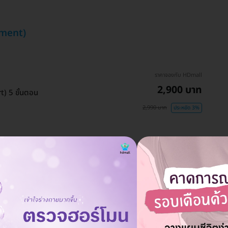
atment)
ราคาจองกับ HDmall
2,900 บาท
t) 5 ขั้นตอน
2,990 บาท
ประหยัด 3%
ราคาจองกับ HDmall
 ฟื้นฟูผิวหมองคล้ำ ปรับสี
1,551 บาท
2,500 บาท
ประหยัด 38%