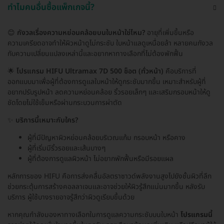
ทำไมคนอื่นซื้อแพ็กเกจนี้?
😊
กังวลเรื่องความหย่อนคล้อยบนใบหน้าใช่ไหม?
อายุที่เพิ่มขึ้นหรือ
ความเครียดอาจทำให้ผิวหน้าดูไม่กระชับ ใบหน้าแลดูเหนื่อยล้า หลายคนกังวล
กับความเปลี่ยนแปลงเหล่านี้และอยากหาทางเลือกที่ไม่ต้องพักฟื้น
🌟
โปรแกรม HIFU Ultramax 7D 500 ช็อต (ทั่วหน้า)
คือบริการที่
ออกแบบมาเพื่อผู้ที่ต้องการดูแลใบหน้าให้ดูกระชับมากขึ้น เหมาะสำหรับผู้ที่
อยากปรับรูปหน้า ลดความหย่อนคล้อย ริ้วรอยเล็กๆ และเสริมกรอบหน้าให้ดู
ชัดโดยไม่ใช้เข็มหรือผ่านกระบวนการผ่าตัด
✨
บริการนี้เหมาะกับใคร?
ผู้ที่มีปัญหาผิวหย่อนคล้อยบริเวณแก้ม กรอบหน้า หรือคาง
ผู้ที่เริ่มมีริ้วรอยและเส้นบางๆ
ผู้ที่ต้องการดูแลผิวหน้า ไม่อยากพักฟื้นหรือมีรอยแผล
หลักการของ HIFU คือการส่งคลื่นอัลตราซาวด์พลังงานสูงไปยังชั้นผิวที่ลึก
ช่วยกระตุ้นการสร้างคอลลาเจนและอาจช่วยให้ผิวรู้สึกแน่นมากขึ้น หลังรับ
บริการ ผู้ใช้บางรายอาจรู้สึกว่าผิวดูเรียบขึ้นด้วย
หากคุณกำลังมองหาทางเลือกในการดูแลความกระชับบนใบหน้า
โปรแกรมนี้