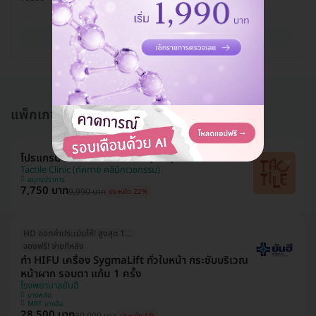
ดูรายละเอียด
แพ็กเกจอื่นใน โปรแกรมทำ HIFU
โปรแกรม HIFU M 300 ช็อต (หน้า)
Tactile Clinic (ทัคทาย คลินิกเวชกรรม)
สมุทรปราการ
7,750 บาท
9,990 บาท
ประหยัด 22%
HD ออกค่าประเมินให้! สูงสุด 1000 บ.
จองฟรี! จ่ายทีหลัง
ทำ HIFU เครื่อง SygmaLift ทั่วใบหน้า กระชับบริเวณ
หน้าผาก รอบตา แก้ม 1 ครั้ง
โรงพยาบาลยันฮี
บางพลัด
MRT บางอ้อ
28,500 บาท
30,000 บาท