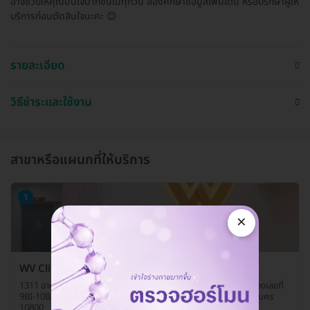
อาจช่วยให้คุณมั่นใจมากขึ้นในทุกวัน ลองศึกษาข้อมูลเพิ่มเติม หรือปรึกษาผู้ให้
บริการก่อนตัดสินใจนะคะ 😊
รายละเอียด
วิธีชำระและใช้งาน
สาขาหรือแผนกที่ให้บริการ
1
×
WV Clinic (ดับเบิลยูวี คลินิกเวชกรรม)
1311 อาคารโครงการ White Mall สำนักงานปลัดกระทรวงกลาโหม ห้องเลขที่
9BI-10BI ถ. ประชาราษฎร์สาย 1 แขวงบางซื่อ เขตบางซื่อ กรุงเทพมหานคร
10800