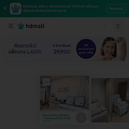
×
รับส่วนลด 200 บ. เพียงโหลดแอป HDmall ครั้งแรก
โหลดเลย
พร้อมรับสิทธิประโยชน์มากมาย