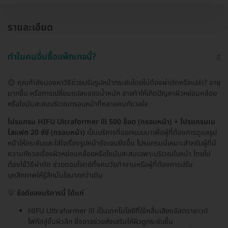
รายละเอียด
ทำไมคนอื่นซื้อแพ็กเกจนี้?
😊 คุณกำลังมองหาวิธีช่วยปรับรูปหน้ากระชับโดยไม่ต้องผ่าตัดหรือเปล่า? อายุ
มากขึ้น หรือการเปลี่ยนแปลงของน้ำหนัก อาจทำให้เกิดปัญหาผิวหย่อนคล้อย
หรือไขมันสะสมบริเวณกรอบหน้าที่หลายคนกังวลใจ
โปรแกรม HIFU Ultraformer lll 500 ช็อต (กรอบหน้า) + โปรแกรมเม
โสแฟต 20 ซีซี (กรอบหน้า)
เป็นบริการที่ออกแบบมาเพื่อผู้ที่ต้องการดูแลรูป
หน้าให้กระชับและใส่ใจเรื่องรูปหน้าชัดเจนยิ่งขึ้น โปรแกรมนี้เหมาะสำหรับผู้ที่มี
ความกังวลเรื่องผิวหย่อนคล้อยหรือไขมันสะสมเฉพาะบริเวณใบหน้า โดยไม่
ต้องใช้วิธีผ่าตัด ช่วยตอบโจทย์ทั้งคนวัยทำงานหรือผู้ที่ต้องการปรับ
บุคลิกภาพให้รู้สึกมั่นใจมากกว่าเดิม
💡
ข้อดีของบริการนี้ ได้แก่
HIFU Ultraformer lll เป็นเทคโนโลยีที่ใช้คลื่นเสียงอัลตราซาวด์
โฟกัสสู่ชั้นผิวลึก ซึ่งอาจช่วยส่งเสริมให้ผิวดูกระชับขึ้น