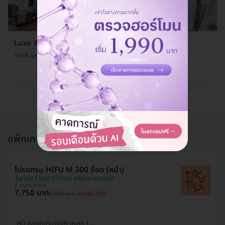
Luxe Bangkok Clinic (ลักซ์ แบงคอก คลินิกเวชกรรม)
1408 แขวงจอมพล เขตจตุจักร กรุงเทพมหานคร 10900
ดูรายละเอียด
แพ็กเกจอื่นใน โปรแกรมทำ HIFU
โปรแกรม HIFU M 300 ช็อต (หน้า)
Tactile Clinic (ทัคทาย คลินิกเวชกรรม)
สมุทรปราการ
7,750 บาท
9,990 บาท
ประหยัด 22%
HD ออกค่าประเมินให้! สูงสุด 1000 บ.