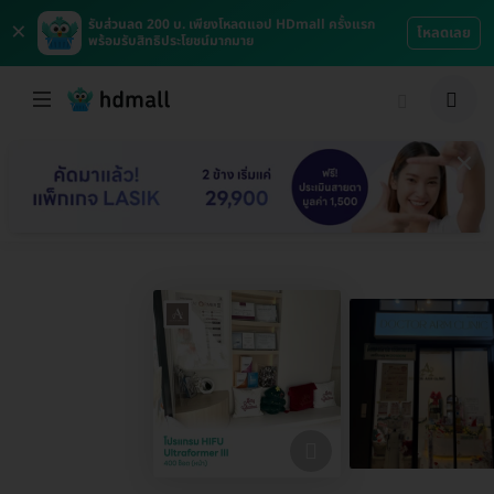
×
รับส่วนลด 200 บ. เพียงโหลดแอป HDmall ครั้งแรก
โหลดเลย
พร้อมรับสิทธิประโยชน์มากมาย