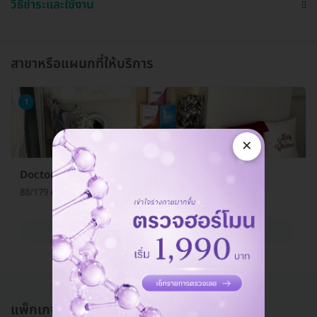
วิธีชำระและใช้งาน
สาขาหรือแผนกที่ให้บริการ
1
×
Doctor Arm Clinic (ด็อกเตอร์อาร์ม คลินิกเวชกรรม)
88/179 หมู่ 18 ต. คูคต อ. ลำลูกกา จ. ปทุมธานี 12130
ดูรายละเอียด
แพ็กเกจอื่นใน โปรแกรมทำ HIFU