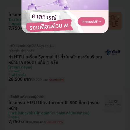
โปรแกรม HIFU M 300 ช็อต (หน้า)
Tactile Clinic (ทัคทาย คลินิกเวชกรรม)
สมุทรปราการ
7,750 บาท
9,990 บาท
ประหยัด 22%
HD ออกค่าประเมินให้! สูงสุด 1000 บ.
จองฟรี! จ่ายทีหลัง
ทำ HIFU เครื่อง SygmaLift ทั่วใบหน้า กระชับบริเวณ
หน้าผาก รอบตา แก้ม 1 ครั้ง
โรงพยาบาลยันฮี
บางพลัด
MRT บางอ้อ
28,500 บาท
30,000 บาท
ประหยัด 5%
เช็กได้! เครื่องจากผู้นำเข้า
โปรแกรม HIFU Ultraformer lll 800 ช็อต (กรอบ
หน้า)
Luxe Bangkok Clinic (ลักซ์ แบงคอก คลินิกเวชกรรม)
จตุจักร
7,750 บาท
10,990 บาท
ประหยัด 29%