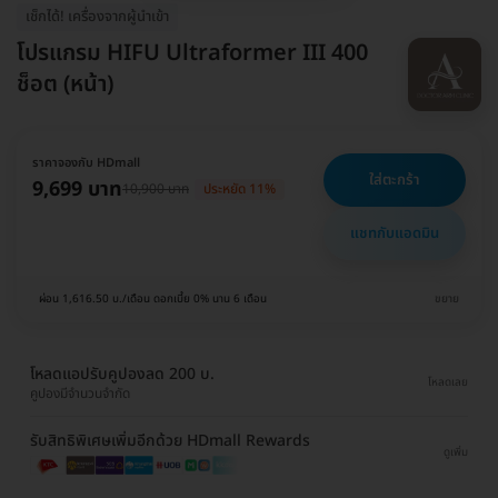
เช็กได้! เครื่องจากผู้นำเข้า
โปรแกรม HIFU Ultraformer III 400
ช็อต (หน้า)
ราคาจองกับ HDmall
ใส่ตะกร้า
9,699 บาท
10,900 บาท
ประหยัด 11%
แชทกับแอดมิน
ผ่อน 1,616.50 บ./เดือน ดอกเบี้ย 0% นาน 6 เดือน
ขยาย
โหลดแอปรับคูปองลด 200 บ.
โหลดเลย
คูปองมีจำนวนจำกัด
รับสิทธิพิเศษเพิ่มอีกด้วย HDmall Rewards
ดูเพิ่ม