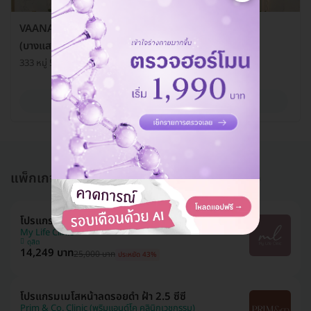
VAANAA LONGEVITY BANGSAEN (วาณา ลองจีวิตี้
(บางแสน) คลินิกเวชกรรม)
333 หมู่ 5 ต. เหมือง อ. เมืองชลบุรี จ. ชลบุรี 20130
ดูรายละเอียด
แพ็กเกจอื่นใน โปรแกรมเมโส (Mesotherapy)
โปรแกรมเมโสหน้า 6 ซีซี
My Life Clinic
ดุสิต
14,249 บาท
25,000 บาท
ประหยัด 43%
โปรแกรมเมโสหน้าลดรอยดำ ฝ้า 2.5 ซีซี
Prim & Co. Clinic (พริมแอนด์โค คลินิกเวชกรรม)