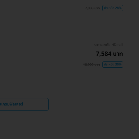
7,900 บาท
ประหยัด 28%
ราคาจองกับ HDmall
7,584 บาท
10,900 บาท
ประหยัด 30%
รแกรมฟิลเลอร์