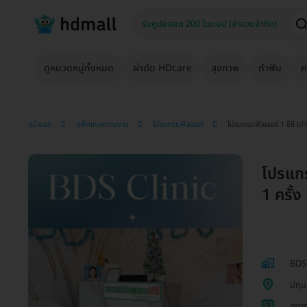
ดูหมวดหมู่ทั้งหมด
ผ่าตัด HDcare
สุขภาพ
ทำฟัน
ค
หน้าแรก
แพ็กเกจความงาม
โปรแกรมฟิลเลอร์
โปรแกรมฟิลเลอร์ 1 ซีซี (ปาก
โปรแกรม
1 ครั้ง
BDS 
ปทุม
1
อยาก