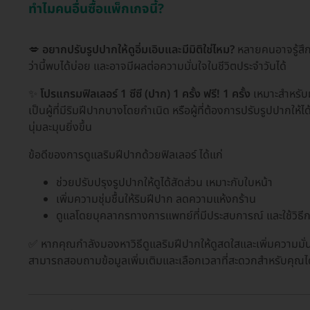
ทำไมคนอื่นซื้อแพ็กเกจนี้?
💋
อยากปรับรูปปากให้ดูอิ่มเอิบและมีมิติใช่ไหม?
หลายคนอาจรู้สึกว่
ว่านี้พบได้บ่อย และอาจมีผลต่อความมั่นใจในชีวิตประจำวันได้
✨
โปรแกรมฟิลเลอร์ 1 ซีซี (ปาก) 1 ครั้ง ฟรี! 1 ครั้ง
เหมาะสำหรับผู
เป็นผู้ที่มีริมฝีปากบางโดยกำเนิด หรือผู้ที่ต้องการปรับรูปปากให้
นุ่มละมุนยิ่งขึ้น
ข้อดีของการดูแลริมฝีปากด้วยฟิลเลอร์ ได้แก่
ช่วยปรับปรุงรูปปากให้ดูได้สัดส่วน เหมาะกับใบหน้า
เพิ่มความชุ่มชื้นให้ริมฝีปาก ลดความแห้งกร้าน
ดูแลโดยบุคลากรทางการแพทย์ที่มีประสบการณ์ และใช้วิธีก
✅ หากคุณกำลังมองหาวิธีดูแลริมฝีปากให้ดูสดใสและเพิ่มความมั่
สามารถสอบถามข้อมูลเพิ่มเติมและเลือกเวลาที่สะดวกสำหรับคุณได