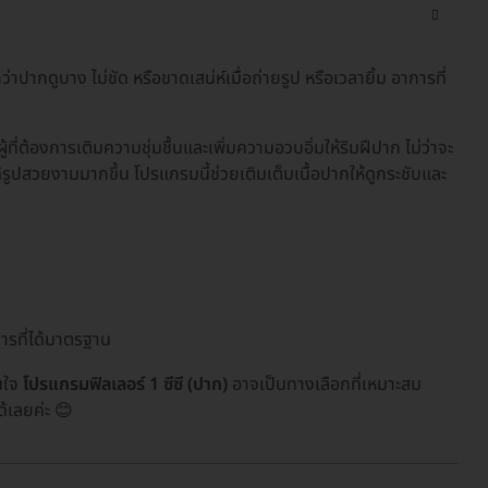
าปากดูบาง ไม่ชัด หรือขาดเสน่ห์เมื่อถ่ายรูป หรือเวลายิ้ม อาการที่
้ที่ต้องการเติมความชุ่มชื้นและเพิ่มความอวบอิ่มให้ริมฝีปาก ไม่ว่าจะ
ได้รูปสวยงามมากขึ้น โปรแกรมนี้ช่วยเติมเต็มเนื้อปากให้ดูกระชับและ
ารที่ได้มาตรฐาน
นใจ
โปรแกรมฟิลเลอร์ 1 ซีซี (ปาก)
อาจเป็นทางเลือกที่เหมาะสม
้เลยค่ะ 😊