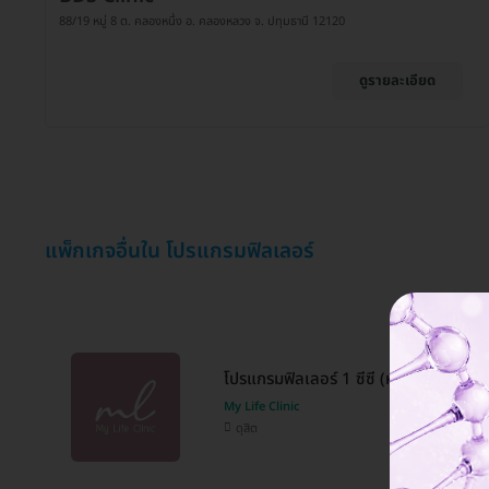
88/19 หมู่ 8 ต. คลองหนึ่ง อ. คลองหลวง จ. ปทุมธานี 12120
ดูรายละเอียด
แพ็กเกจอื่นใน โปรแกรมฟิลเลอร์
โปรแกรมฟิลเลอร์ 1 ซีซี (หน้า)
My Life Clinic
ดุสิต