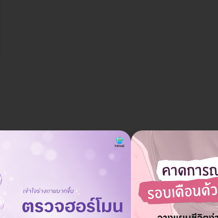
ราคาจองกับ HDmall
6,240 บาท
7,900 บาท
ประหยัด 21%