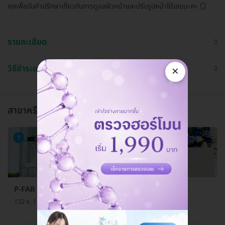
คุยเพื่อรับคำปรึกษาเกี่ยวกับการดูแลผิวหน้าและปรับรูปหน้าได้เลยนะคะ 🪞
รายละเอียด
วิธีชำระและใช้งาน
×
สาขาหรือแผนกที่ให้บริการ
1
P-FAR Clinic (พีฟาร์ คลินิกเวชกรรม)
132 ซ. 1 แขวงบางมด เขตทุ่งครุ กรุงเทพมหานคร 10140