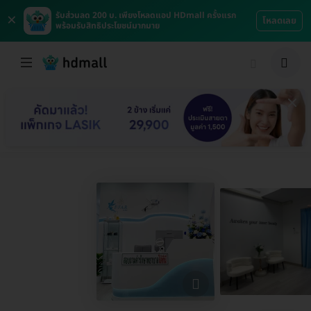
×
รับส่วนลด 200 บ. เพียงโหลดแอป HDmall ครั้งแรก
โหลดเลย
พร้อมรับสิทธิประโยชน์มากมาย