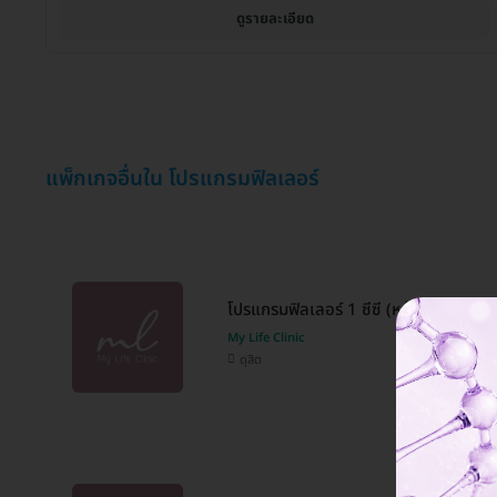
ดูรายละเอียด
แพ็กเกจอื่นใน โปรแกรมฟิลเลอร์
โปรแกรมฟิลเลอร์ 1 ซีซี (หน้า)
My Life Clinic
ดุสิต