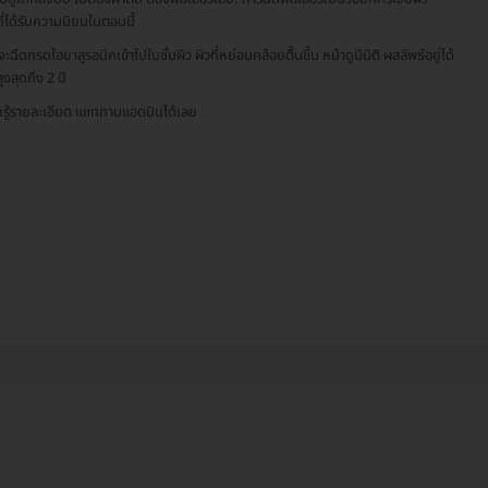
ที่ได้รับความนิยมในตอนนี้
ฉีดกรดไฮยาลูรอนิคเข้าไปในชั้นผิว ผิวที่หย่อนคล้อยตื้นขึ้น หน้าดูมีมิติ ผลลัพธ์อยู่ได้
ูงสุดถึง 2 ปี
รู้รายละเอียด แชทถามแอดมินได้เลย