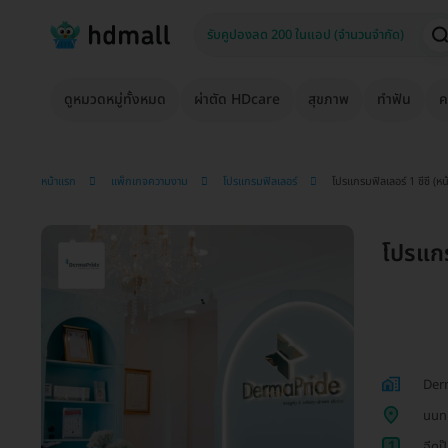
ดูหมวดหมู่ทั้งหมด
ผ่าตัด HDcare
สุขภาพ
ทำฟัน
ค
หน้าแรก
แพ็กเกจความงาม
โปรแกรมฟิลเลอร์
โปรแกรมฟิลเลอร์ 1 ซีซี (หน้
โปรแกรม
Derm
นนทบ
1
ฉีดปุ